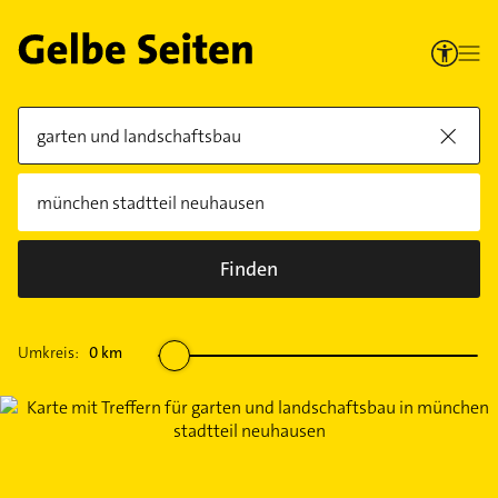
Finden
Umkreis:
0
km