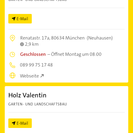
E-Mail
Renatastr. 17a,
80634 München
(Neuhausen)
2,9 km
Geschlossen
–
Öffnet Montag um 08:00
089 99 75 17 48
Webseite
Holz Valentin
GARTEN- UND LANDSCHAFTSBAU
E-Mail