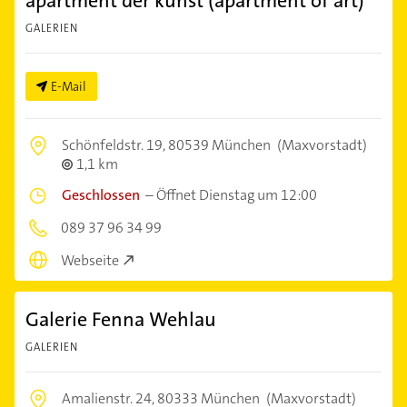
apartment der kunst (apartment of art)
GALERIEN
E-Mail
Schönfeldstr. 19,
80539 München
(Maxvorstadt)
1,1 km
Geschlossen
–
Öffnet Dienstag um 12:00
089 37 96 34 99
Webseite
Galerie Fenna Wehlau
GALERIEN
Amalienstr. 24,
80333 München
(Maxvorstadt)