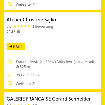
Webseite
Atelier Christine Sajko
5,0
1 Bewertung
5.0
GALERIEN
E-Mail
Fraunhoferstr. 21,
80469 München
(Isarvorstadt)
825 m
089 2 01 68 94
Webseite
GALERIE FRANCAISE Gérard Schneider