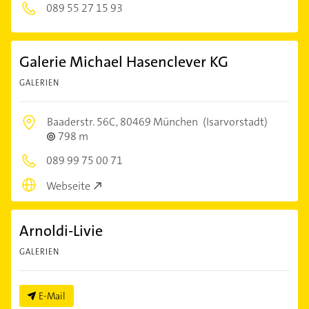
089 55 27 15 93
Galerie Michael Hasenclever KG
GALERIEN
Baaderstr. 56C,
80469 München
(Isarvorstadt)
798 m
089 99 75 00 71
Webseite
Arnoldi-Livie
GALERIEN
E-Mail