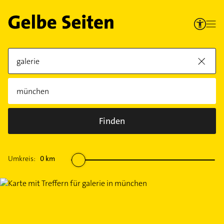
Finden
Umkreis:
0
km