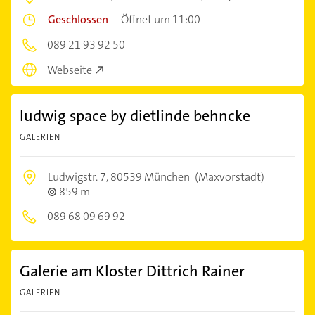
Geschlossen
–
Öffnet um 11:00
089 21 93 92 50
Webseite
ludwig space by dietlinde behncke
GALERIEN
Ludwigstr. 7,
80539 München
(Maxvorstadt)
859 m
089 68 09 69 92
Galerie am Kloster Dittrich Rainer
GALERIEN