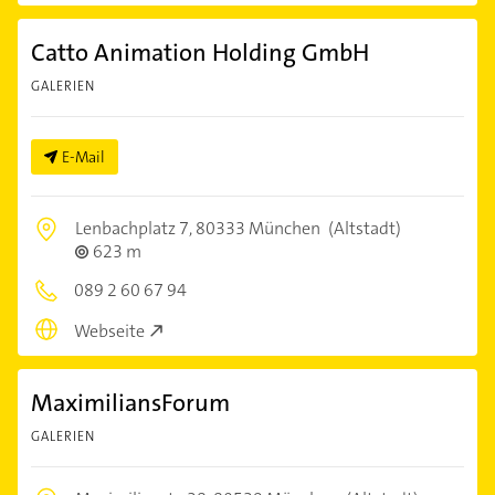
Catto Animation Holding GmbH
GALERIEN
E-Mail
Lenbachplatz 7,
80333 München
(Altstadt)
623 m
089 2 60 67 94
Webseite
MaximiliansForum
GALERIEN