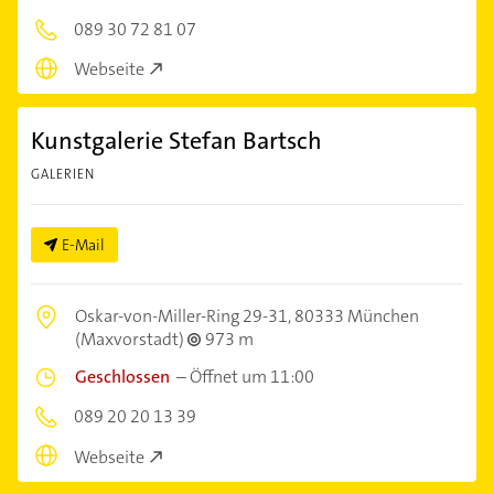
089 30 72 81 07
Webseite
Kunstgalerie Stefan Bartsch
GALERIEN
E-Mail
Oskar-von-Miller-Ring 29-31,
80333 München
(Maxvorstadt)
973 m
Geschlossen
–
Öffnet um 11:00
089 20 20 13 39
Webseite