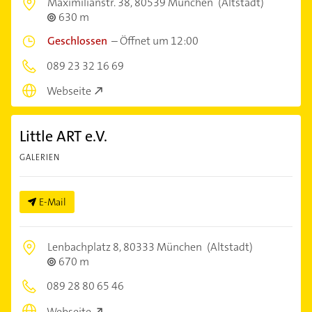
Maximilianstr. 38,
80539 München
(Altstadt)
630 m
Geschlossen
–
Öffnet um 12:00
089 23 32 16 69
Webseite
Little ART e.V.
GALERIEN
E-Mail
Lenbachplatz 8,
80333 München
(Altstadt)
670 m
089 28 80 65 46
Webseite