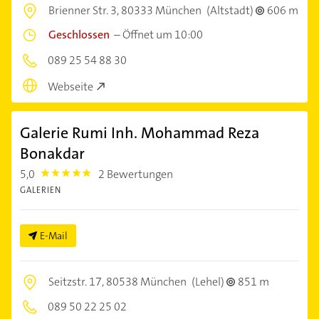
Brienner Str. 3,
80333 München
(Altstadt)
606 m
Geschlossen
–
Öffnet um 10:00
089 25 54 88 30
Webseite
Galerie Rumi Inh. Mohammad Reza
Bonakdar
5,0
2 Bewertungen
5.0
GALERIEN
E-Mail
Seitzstr. 17,
80538 München
(Lehel)
851 m
089 50 22 25 02