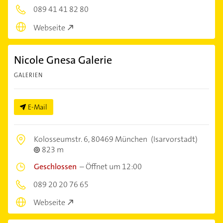
089 41 41 82 80
Webseite
Nicole Gnesa Galerie
GALERIEN
E-Mail
Kolosseumstr. 6,
80469 München
(Isarvorstadt)
823 m
Geschlossen
–
Öffnet um 12:00
089 20 20 76 65
Webseite