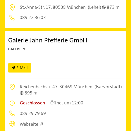
St.-Anna-Str. 17,
80538 München
(Lehel)
873 m
089 22 36 03
Galerie Jahn Pfefferle GmbH
GALERIEN
E-Mail
Reichenbachstr. 47,
80469 München
(Isarvorstadt)
895 m
Geschlossen
–
Öffnet um 12:00
089 29 79 69
Webseite