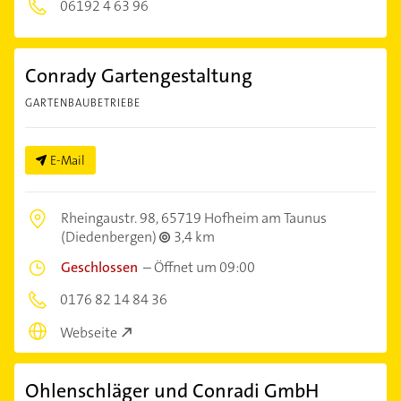
06192 4 63 96
Conrady Gartengestaltung
GARTENBAUBETRIEBE
E-Mail
Rheingaustr. 98,
65719 Hofheim am Taunus
(Diedenbergen)
3,4 km
Geschlossen
–
Öffnet um 09:00
0176 82 14 84 36
Webseite
Ohlenschläger und Conradi GmbH