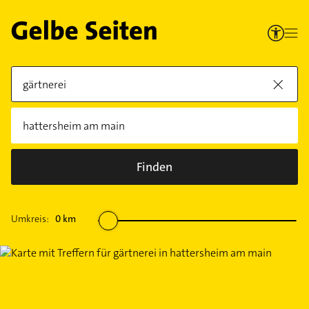
Finden
Umkreis:
0
km