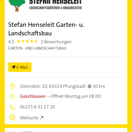
Stefan Henseleit Garten- u.
Landschaftsbau
4,5
2 Bewertungen
4.5
GARTEN- UND LANDSCHAFTSBAU
E-Mail
Ostendstr. 10,
64319 Pfungstadt
30 km
Geschlossen
–
Öffnet Montag um 08:00
06155 8 31 17 20
Webseite