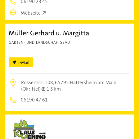
06190 23 45
Webseite
Müller Gerhard u. Margitta
GARTEN- UND LANDSCHAFTSBAU
E-Mail
Rossertstr. 108,
65795 Hattersheim am Main
(Okriftel)
1,5 km
06190 47 61