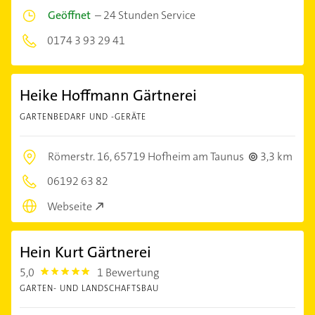
Geöffnet
–
24 Stunden Service
0174 3 93 29 41
Heike Hoffmann Gärtnerei
GARTENBEDARF UND -GERÄTE
Römerstr. 16,
65719 Hofheim am Taunus
3,3 km
06192 63 82
Webseite
Hein Kurt Gärtnerei
5,0
1 Bewertung
5.0
GARTEN- UND LANDSCHAFTSBAU