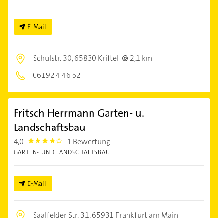
E-Mail
Schulstr. 30,
65830 Kriftel
2,1 km
06192 4 46 62
Fritsch Herrmann Garten- u.
Landschaftsbau
4,0
1 Bewertung
4.0
GARTEN- UND LANDSCHAFTSBAU
E-Mail
Saalfelder Str. 31,
65931 Frankfurt am Main