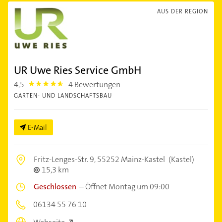
AUS DER REGION
UR Uwe Ries Service GmbH
4,5
4 Bewertungen
4.5
GARTEN- UND LANDSCHAFTSBAU
E-Mail
Fritz-Lenges-Str. 9,
55252 Mainz-Kastel
(Kastel)
15,3 km
Geschlossen
–
Öffnet Montag um 09:00
06134 55 76 10