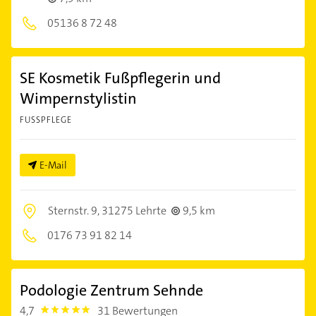
05136 8 72 48
SE Kosmetik Fußpflegerin und
Wimpernstylistin
FUSSPFLEGE
E-Mail
Sternstr. 9,
31275 Lehrte
9,5 km
0176 73 91 82 14
Podologie Zentrum Sehnde
4,7
31 Bewertungen
4.7000003