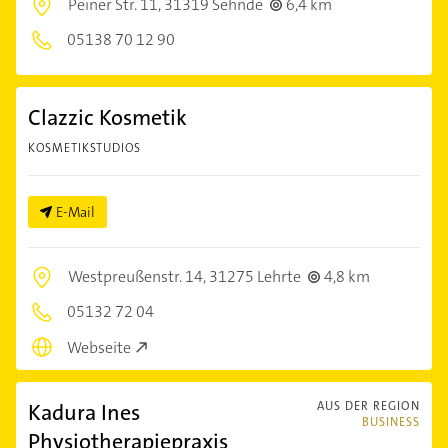
Peiner Str. 11,
31319 Sehnde
6,4 km
05138 70 12 90
Clazzic Kosmetik
KOSMETIKSTUDIOS
E-Mail
Westpreußenstr. 14,
31275 Lehrte
4,8 km
05132 72 04
Webseite
Kadura Ines
AUS DER REGION
BUSINESS
Physiotherapiepraxis