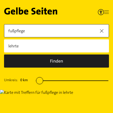
Finden
Umkreis:
0
km