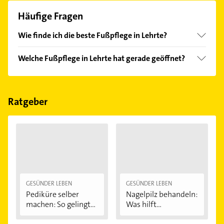
Häufige Fragen
Wie finde ich die beste Fußpflege in Lehrte?
Vergleichen Sie alle Anbieter anhand echter
Welche Fußpflege in Lehrte hat gerade geöffnet?
Kundenmeinungen und profitieren Sie von den
Empfehlungen. Die Suchergebnisse können Sie sich
Im Anbieter-Bereich finden Sie alle
Öffnungszeiten
.
einfach nach
Bewertungen
sortiert anzeigen lassen.
Bitte beachten Sie, dass diese an Sonn- und
Feiertagen abweichen können.
Ratgeber
GESÜNDER LEBEN
GESÜNDER LEBEN
Pediküre selber
Nagelpilz behandeln:
machen: So gelingt...
Was hilft...