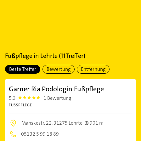
Fußpflege
in
Lehrte
(
11
Treffer)
Beste Treffer
Bewertung
Entfernung
Garner Ria Podologin Fußpflege
5,0
1 Bewertung
5.0
FUSSPFLEGE
Manskestr. 22,
31275 Lehrte
901 m
05132 5 99 18 89