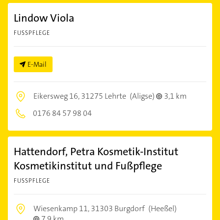
Lindow Viola
FUSSPFLEGE
E-Mail
Eikersweg 16,
31275 Lehrte
(Aligse)
3,1 km
0176 84 57 98 04
Hattendorf, Petra Kosmetik-Institut
Kosmetikinstitut und Fußpflege
FUSSPFLEGE
Wiesenkamp 11,
31303 Burgdorf
(Heeßel)
7,9 km