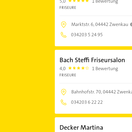
5,0
1 Bewertung
5.0
FRISEURE
Marktstr. 6,
04442 Zwenkau
034203 5 24 95
Bach Steffi Friseursalon
4,0
1 Bewertung
4.0
FRISEURE
Bahnhofstr. 70,
04442 Zwenk
034203 6 22 22
Decker Martina