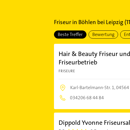
Friseur
in
Böhlen bei Leipzig
(
1
Beste Treffer
Bewertung
En
Hair & Beauty Friseur un
Friseurbetrieb
FRISEURE
Karl-Bartelmann-Str. 1,
04564 
034206 68 44 84
Dippold Yvonne Friseursa