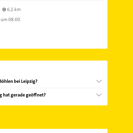
h
6,1 km
 um 08:00
Böhlen bei Leipzig?
nd echter Kundenmeinungen und profitieren Sie
ig hat gerade geöffnet?
ebnisse können Sie sich einfach nach
en.
Öffnungszeiten
. Bitte beachten Sie, dass diese an
önnen.