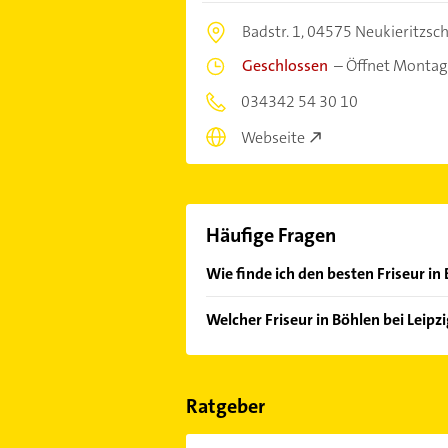
Badstr. 1,
04575 Neukieritzsc
Geschlossen
–
Öffnet Montag
034342 54 30 10
Webseite
Häufige Fragen
Wie finde ich den besten Friseur in 
Vergleichen Sie alle Anbieter anha
Welcher Friseur in Böhlen bei Leipz
von den Empfehlungen. Die Sucherg
Bewertungen
sortiert anzeigen lass
Im Anbieter-Bereich finden Sie alle
Sonn- und Feiertagen abweichen k
Ratgeber