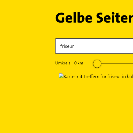
Umkreis:
0
km