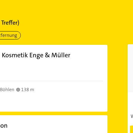
1
Treffer)
tfernung
d Kosmetik Enge & Müller
Böhlen
138 m
W
lon