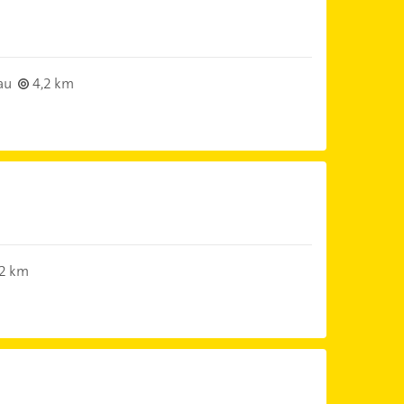
au
4,2 km
2 km