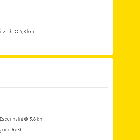
itzsch
5,8 km
Espenhain)
5,8 km
g um 06:30