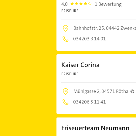
4,0
1 Bewertung
4.0
FRISEURE
Bahnhofstr. 25,
04442 Zwenk
034203 3 14 01
Kaiser Corina
FRISEURE
Mühlgasse 2,
04571 Rötha
034206 5 11 41
Friseuerteam Neumann