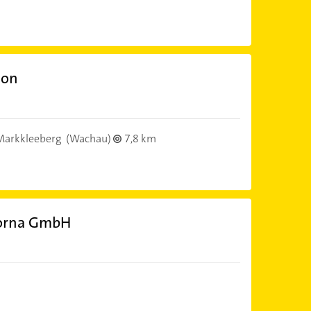
lon
Markkleeberg
(Wachau)
7,8 km
Borna GmbH