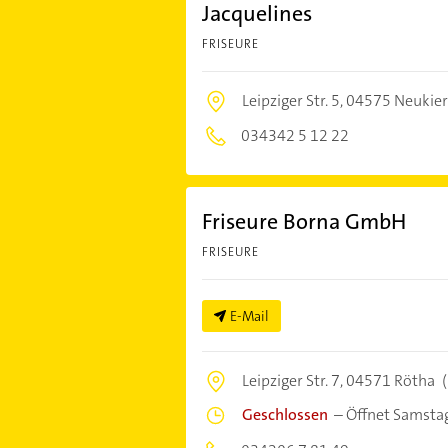
Jacquelines
FRISEURE
Leipziger Str. 5,
04575 Neukier
034342 5 12 22
Friseure Borna GmbH
FRISEURE
E-Mail
Leipziger Str. 7,
04571 Rötha
(
Geschlossen
–
Öffnet Samsta