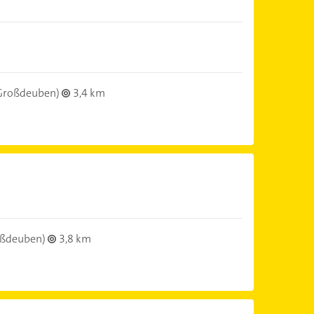
Großdeuben)
3,4 km
ßdeuben)
3,8 km