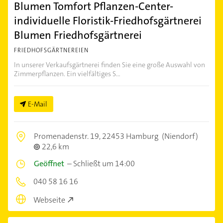
Blumen Tomfort Pflanzen-Center-
individuelle Floristik-Friedhofsgärtnerei
Blumen Friedhofsgärtnerei
FRIEDHOFSGÄRTNEREIEN
In unserer Verkaufsgärtnerei finden Sie eine große Auswahl von
Zimmerpflanzen. Ein vielfältiges S...
E-Mail
Promenadenstr. 19,
22453 Hamburg
(Niendorf)
22,6 km
Geöffnet
–
Schließt um 14:00
040 58 16 16
Webseite