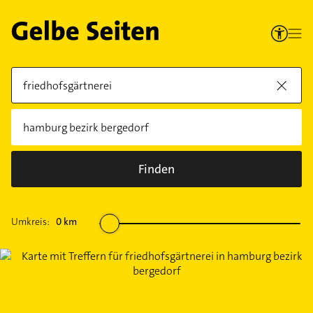
Finden
Umkreis:
0
km