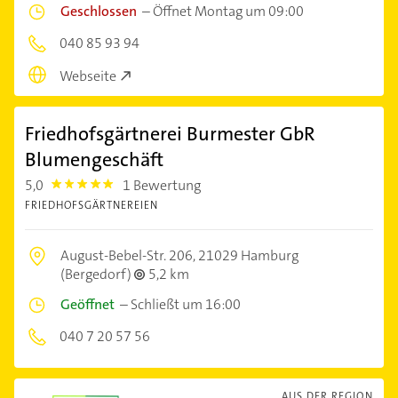
Geschlossen
–
Öffnet Montag um 09:00
040 85 93 94
Webseite
Friedhofsgärtnerei Burmester GbR
Blumengeschäft
5,0
1 Bewertung
5.0
FRIEDHOFSGÄRTNEREIEN
August-Bebel-Str. 206,
21029 Hamburg
(Bergedorf)
5,2 km
Geöffnet
–
Schließt um 16:00
040 7 20 57 56
AUS DER REGION