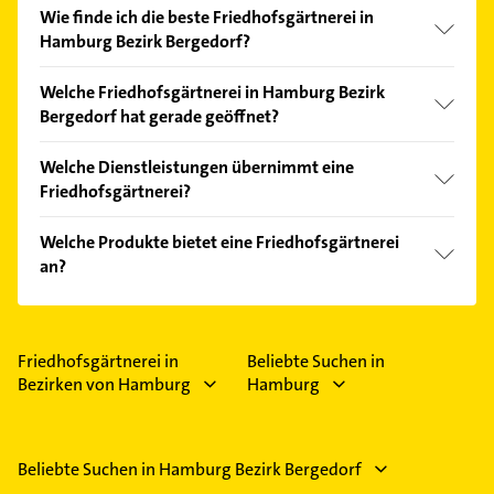
Wie finde ich die beste Friedhofsgärtnerei in
Hamburg Bezirk Bergedorf?
Vergleichen Sie alle Anbieter anhand echter
Welche Friedhofsgärtnerei in Hamburg Bezirk
Kundenmeinungen und profitieren Sie von den
Bergedorf hat gerade geöffnet?
Empfehlungen. Die Suchergebnisse können Sie sich
einfach nach
Bewertungen
sortiert anzeigen lassen.
Im Anbieter-Bereich finden Sie alle
Öffnungszeiten
.
Welche Dienstleistungen übernimmt eine
Bitte beachten Sie, dass diese an Sonn- und
Friedhofsgärtnerei?
Feiertagen abweichen können.
Folgende Leistungen werden angeboten: Floristik,
Welche Produkte bietet eine Friedhofsgärtnerei
Grabpflege, Lieferung und Bepflanzungen.
an?
Das Angebot umfasst unter anderem
Blumensträuße, Schnittblumen, Topfblumen,
Topfpflanzen und Balkonpflanzen.
Friedhofsgärtnerei in
Beliebte Suchen in
Bezirken von Hamburg
Hamburg
Beliebte Suchen in Hamburg Bezirk Bergedorf