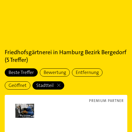
Friedhofsgärtnerei
in
Hamburg Bezirk Bergedorf
(
5
Treffer)
Beste Treffer
Bewertung
Entfernung
Geöffnet
Stadtteil
PREMIUM PARTNER