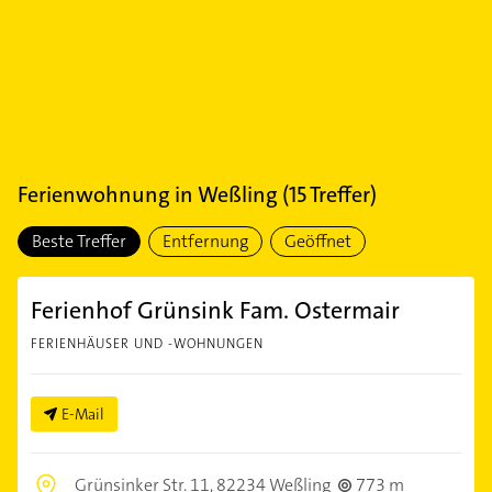
Ferienwohnung
in
Weßling
(
15
Treffer)
Beste Treffer
Entfernung
Geöffnet
Ferienhof Grünsink Fam. Ostermair
FERIENHÄUSER UND -WOHNUNGEN
E-Mail
Grünsinker Str. 11,
82234 Weßling
773 m