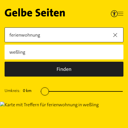
Finden
Umkreis:
0
km