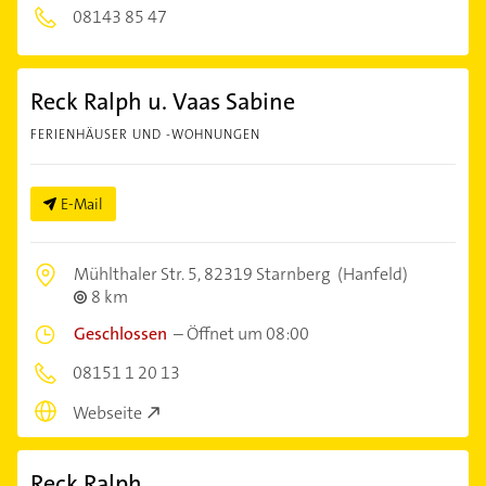
08143 85 47
Reck Ralph u. Vaas Sabine
FERIENHÄUSER UND -WOHNUNGEN
E-Mail
Mühlthaler Str. 5,
82319 Starnberg
(Hanfeld)
8 km
Geschlossen
–
Öffnet um 08:00
08151 1 20 13
Webseite
Reck Ralph