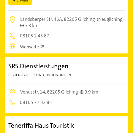
E-Mail
Landsberger Str. 46A,
82205 Gilching
(Neugilching)
3,8 km
08105 2 45 87
Webseite
SRS Dienstleistungen
FERIENHÄUSER UND -WOHNUNGEN
Venusstr. 14,
82205 Gilching
3,9 km
08105 77 32 83
Teneriffa Haus Touristik