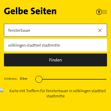
Finden
Umkreis:
0
km