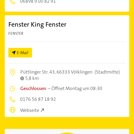
06898 9 00 82 91
Fenster King Fenster
FENSTER
E-Mail
Püttlinger Str. 43,
66333 Völklingen
(Stadtmitte)
5,8 km
Geschlossen
–
Öffnet Montag um 08:30
0176 56 87 18 92
Webseite