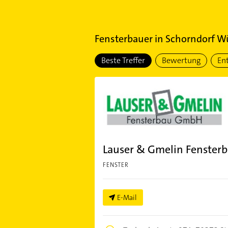
Fensterbauer
in
Schorndorf W
Beste Treffer
Bewertung
En
Lauser & Gmelin Fenste
FENSTER
E-Mail