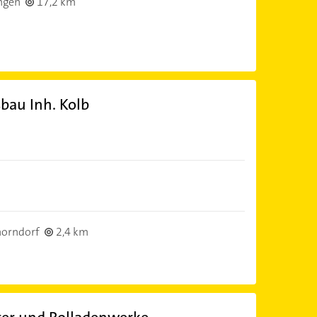
ngen
17,2 km
bau Inh. Kolb
horndorf
2,4 km