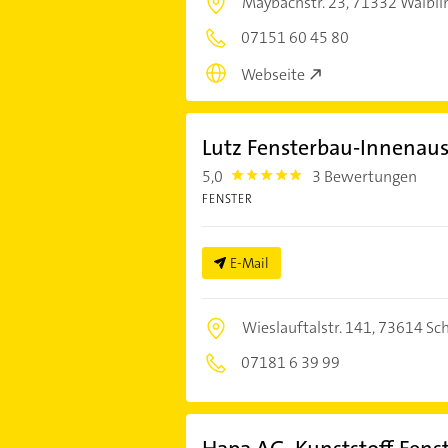
Maybachstr. 23,
71332 Waibli
07151 60 45 80
Webseite
Lutz Fensterbau-Innenaus
5,0
3 Bewertungen
5.0
FENSTER
E-Mail
Wieslauftalstr. 141,
73614 Sc
07181 6 39 99