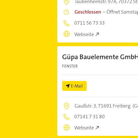
Taubenheimstr. 97A,
70372 St
Geschlossen
–
Öffnet Samsta
0711 56 73 33
Webseite
Güpa Bauelemente GmbH
FENSTER
E-Mail
Gaußstr. 3,
71691 Freiberg
(G
07141 7 31 80
Webseite