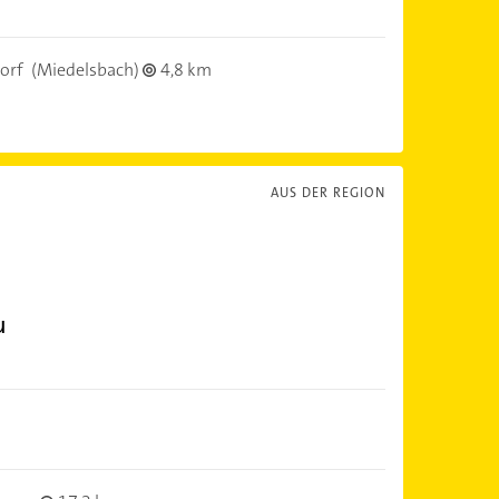
orf
(Miedelsbach)
4,8 km
AUS DER REGION
u