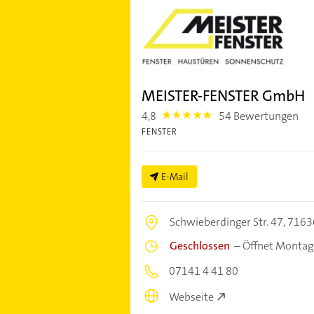
MEISTER-FENSTER GmbH
4,8
54 Bewertungen
4.8
FENSTER
E-Mail
Schwieberdinger Str. 47,
7163
Geschlossen
–
Öffnet Montag
07141 4 41 80
Webseite