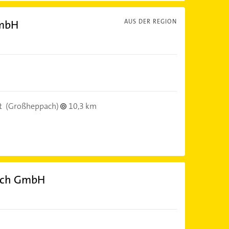
GmbH
AUS DER REGION
t
(Großheppach)
10,3 km
bach GmbH