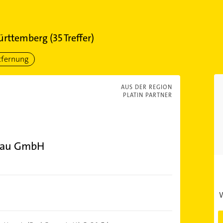
ürttemberg
(
35
Treffer)
tfernung
AUS DER REGION
PLATIN PARTNER
rbau GmbH
W