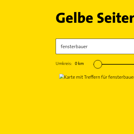
Umkreis:
0
km