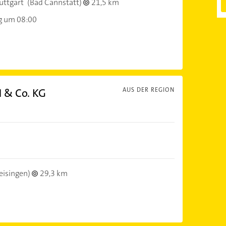
uttgart
(Bad Cannstatt)
21,5 km
g um 08:00
 & Co. KG
AUS DER REGION
eisingen)
29,3 km