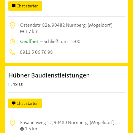
Chat starten
Ostendstr. 82e,
90482 Nürnberg
(Mögeldorf)
1,7 km
Geöffnet
–
Schließt um 15:00
0911 5 06 76 98
Hübner Baudienstleistungen
FENSTER
Chat starten
Fasanenweg 12,
90480 Nürnberg
(Mögeldorf)
1,5 km