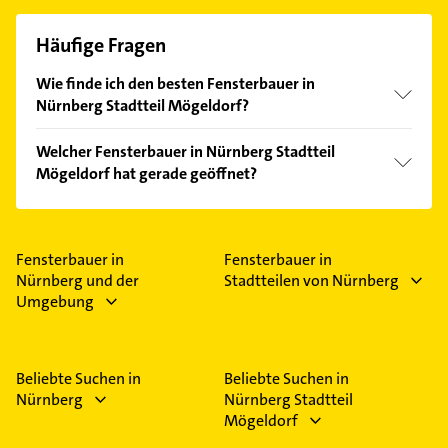
Häufige Fragen
Wie finde ich den besten Fensterbauer in
Nürnberg Stadtteil Mögeldorf?
Vergleichen Sie alle Anbieter anhand echter
Welcher Fensterbauer in Nürnberg Stadtteil
Kundenmeinungen und profitieren Sie von den
Mögeldorf hat gerade geöffnet?
Empfehlungen. Die Suchergebnisse können Sie sich
einfach nach
Bewertungen
sortiert anzeigen lassen.
Im Anbieter-Bereich finden Sie alle
Öffnungszeiten
.
Bitte beachten Sie, dass diese an Sonn- und
Feiertagen abweichen können.
Fensterbauer in
Fensterbauer in
Nürnberg und der
Stadtteilen von Nürnberg
Umgebung
Beliebte Suchen in
Beliebte Suchen in
Nürnberg
Nürnberg Stadtteil
Mögeldorf