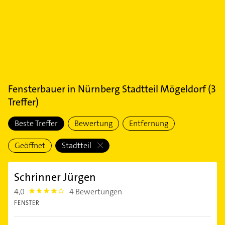
Fensterbauer
in
Nürnberg Stadtteil Mögeldorf
(
3
Treffer)
Beste Treffer
Bewertung
Entfernung
Geöffnet
Stadtteil
Schrinner Jürgen
4,0
4 Bewertungen
4.0
FENSTER