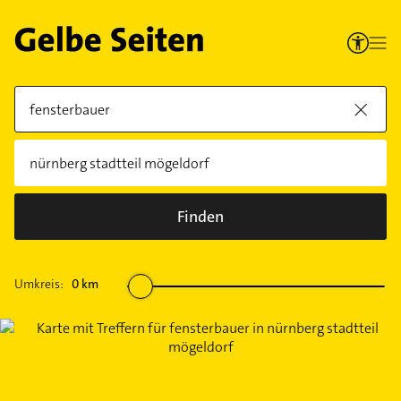
Finden
Umkreis:
0
km