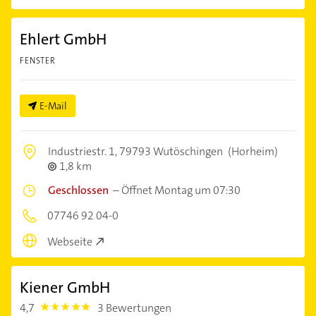
Ehlert GmbH
FENSTER
E-Mail
Industriestr. 1,
79793 Wutöschingen
(Horheim)
1,8 km
Geschlossen
–
Öffnet Montag um 07:30
07746 92 04-0
Webseite
Kiener GmbH
4,7
3 Bewertungen
4.7000003