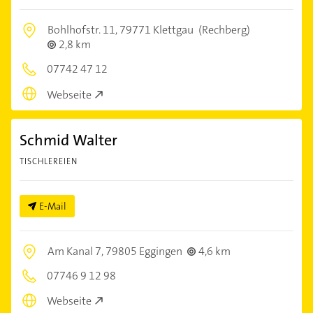
Bohlhofstr. 11,
79771 Klettgau
(Rechberg)
2,8 km
07742 47 12
Webseite
Schmid Walter
TISCHLEREIEN
E-Mail
Am Kanal 7,
79805 Eggingen
4,6 km
07746 9 12 98
Webseite