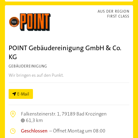
AUS DER REGION
FIRST CLASS
POINT Gebäudereinigung GmbH & Co.
KG
GEBÄUDEREINIGUNG
Wir bringen es auf den Punkt.
E-Mail
Falkensteinerstr. 1,
79189 Bad Krozingen
61,3 km
Geschlossen
–
Öffnet Montag um 08:00