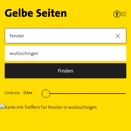
Finden
Umkreis:
0
km