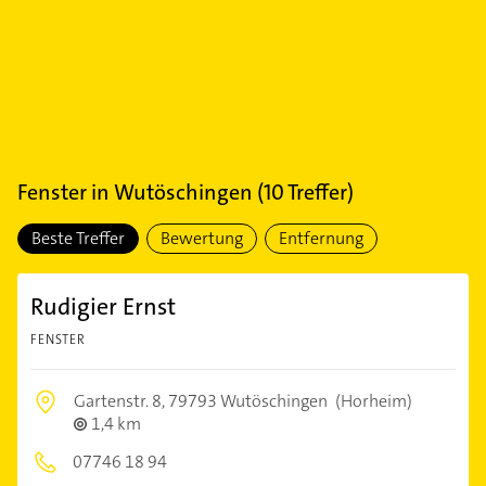
Fenster
in
Wutöschingen
(
10
Treffer)
Beste Treffer
Bewertung
Entfernung
Rudigier Ernst
FENSTER
Gartenstr. 8,
79793 Wutöschingen
(Horheim)
1,4 km
07746 18 94