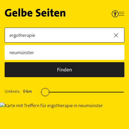
Finden
Umkreis:
0
km