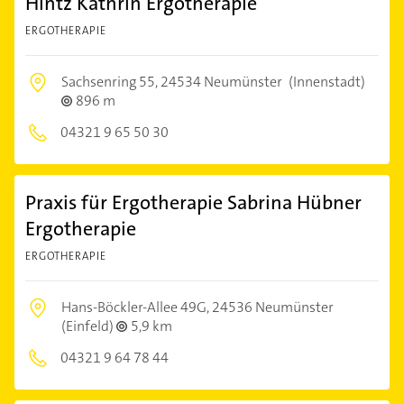
Hintz Kathrin Ergotherapie
ERGOTHERAPIE
Sachsenring 55,
24534 Neumünster
(Innenstadt)
896 m
04321 9 65 50 30
Praxis für Ergotherapie Sabrina Hübner
Ergotherapie
ERGOTHERAPIE
Hans-Böckler-Allee 49G,
24536 Neumünster
(Einfeld)
5,9 km
04321 9 64 78 44