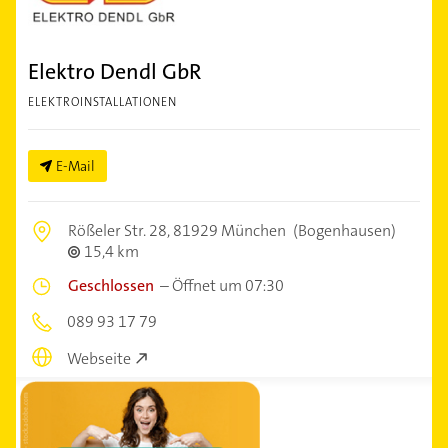
Elektro Dendl GbR
ELEKTROINSTALLATIONEN
E-Mail
Rößeler Str. 28,
81929 München
(Bogenhausen)
15,4 km
Geschlossen
–
Öffnet um 07:30
089 93 17 79
Webseite