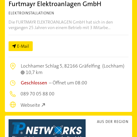
Furtmayr Elektroanlagen GmbH
ELEKTROINSTALLATIONEN
Die FURTMAYR ELEKTROANLAGEN GmbH hat sich in den
vergangen 25 Jahren von einem Betrieb mit 3 Mitarbe...
E-Mail
Lochhamer Schlag 5,
82166 Gräfelfing
(Lochham)
10,7 km
Geschlossen
–
Öffnet um 08:00
089 70 05 88 00
Webseite
AUS DER REGION