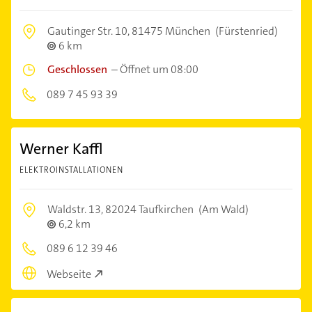
Gautinger Str. 10,
81475 München
(Fürstenried)
6 km
Geschlossen
–
Öffnet um 08:00
089 7 45 93 39
Werner Kaffl
ELEKTROINSTALLATIONEN
Waldstr. 13,
82024 Taufkirchen
(Am Wald)
6,2 km
089 6 12 39 46
Webseite