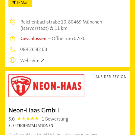
E-Mail
Reichenbachstraße 10,
80469 München
(Isarvorstadt)
11 km
Geschlossen
–
Öffnet um 07:30
089 26 82 03
Webseite
AUS DER REGION
Neon-Haas GmbH
5,0
1 Bewertung
5.0
ELEKTROINSTALLATIONEN
Die Neon-Haas GmbH ist Ihr vertrauenswürdiger