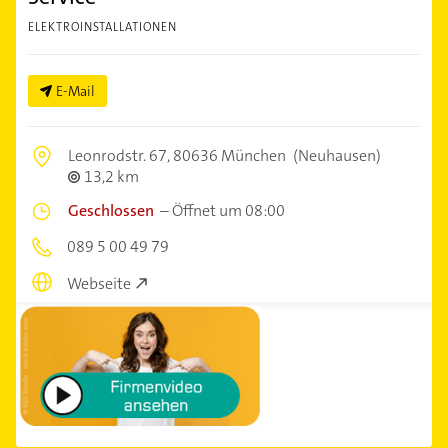
ELEKTROINSTALLATIONEN
E-Mail
Leonrodstr. 67,
80636 München
(Neuhausen)
13,2 km
Geschlossen
–
Öffnet um 08:00
089 5 00 49 79
Webseite