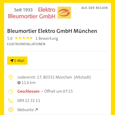
AUS DER REGION
Bleumortier Elektro GmbH München
5,0
1 Bewertung
5.0
ELEKTROINSTALLATIONEN
E-Mail
Ledererstr. 17,
80331 München
(Altstadt)
11,6 km
Geschlossen
–
Öffnet um 07:15
089 22 31 11
Webseite