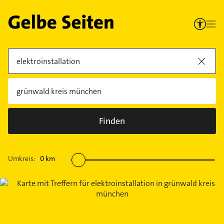
Finden
Umkreis:
0
km