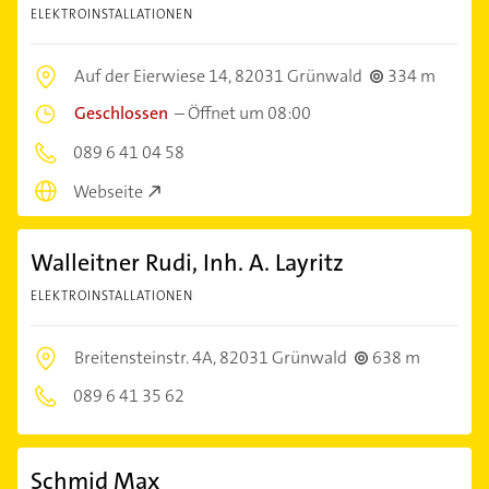
ELEKTROINSTALLATIONEN
Auf der Eierwiese 14,
82031 Grünwald
334 m
Geschlossen
–
Öffnet um 08:00
089 6 41 04 58
Webseite
Walleitner Rudi, Inh. A. Layritz
ELEKTROINSTALLATIONEN
Breitensteinstr. 4A,
82031 Grünwald
638 m
089 6 41 35 62
Schmid Max