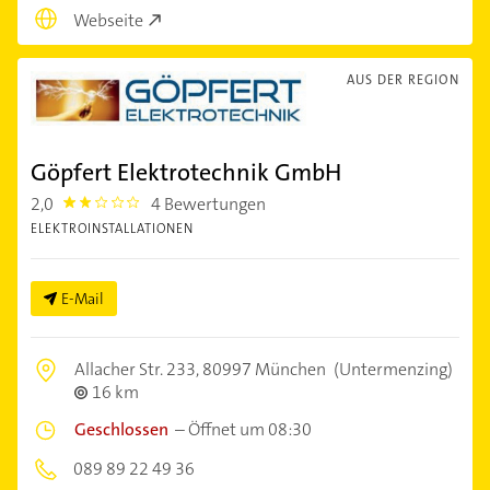
Webseite
AUS DER REGION
Göpfert Elektrotechnik GmbH
2,0
4 Bewertungen
2.0
ELEKTROINSTALLATIONEN
E-Mail
Allacher Str. 233,
80997 München
(Untermenzing)
16 km
Geschlossen
–
Öffnet um 08:30
089 89 22 49 36