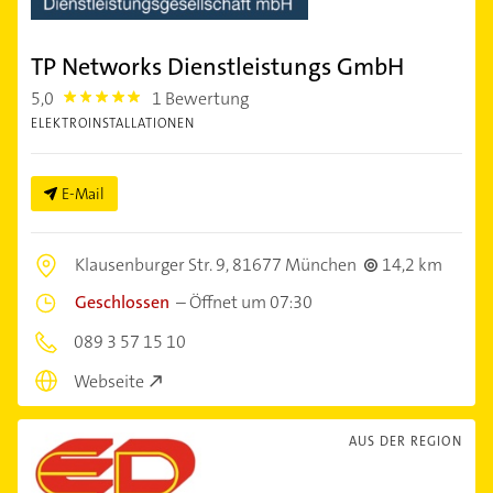
TP Networks Dienstleistungs GmbH
5,0
1 Bewertung
5.0
ELEKTROINSTALLATIONEN
E-Mail
Klausenburger Str. 9,
81677 München
14,2 km
Geschlossen
–
Öffnet um 07:30
089 3 57 15 10
Webseite
AUS DER REGION