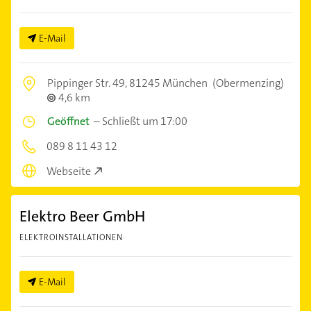
E-Mail
Pippinger Str. 49,
81245 München
(Obermenzing)
4,6 km
Geöffnet
–
Schließt um 17:00
089 8 11 43 12
Webseite
Elektro Beer GmbH
ELEKTROINSTALLATIONEN
E-Mail