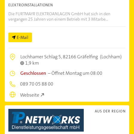
ELEKTROINSTALLATIONEN
Die FURTMAYR ELEKTROANLAGEN GmbH hat sich in den
vergangen 25 Jahren von einem Betrieb mit 3 Mitarbe...
E-Mail
Lochhamer Schlag 5,
82166 Gräfelfing
(Lochham)
1,9 km
Geschlossen
–
Öffnet Montag um 08:00
089 70 05 88 00
Webseite
AUS DER REGION