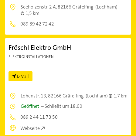
Seeholzenstr. 2 A,
82166 Gräfelfing
(Lochham)
1,5 km
089 89 42 72 42
Fröschl Elektro GmbH
ELEKTROINSTALLATIONEN
E-Mail
Lohenstr. 13,
82166 Gräfelfing
(Lochham)
1,7 km
Geöffnet
–
Schließt um 18:00
089 2 44 11 73 50
Webseite