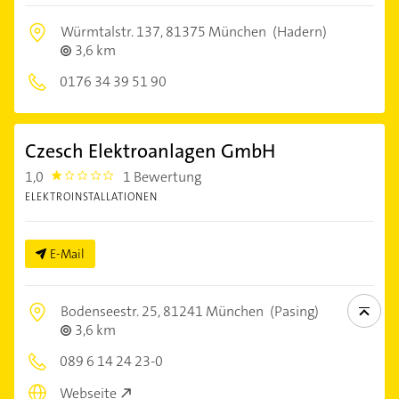
Würmtalstr. 137,
81375 München
(Hadern)
3,6 km
0176 34 39 51 90
Czesch Elektroanlagen GmbH
1,0
1 Bewertung
1.0
ELEKTROINSTALLATIONEN
E-Mail
Bodenseestr. 25,
81241 München
(Pasing)
3,6 km
089 6 14 24 23-0
Webseite