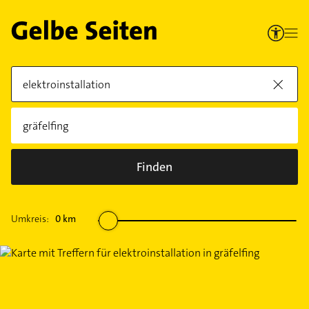
Finden
Umkreis:
0
km