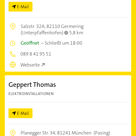
E-Mail
Salzstr. 32A,
82110 Germering
(Unterpfaffenhofen)
5,8 km
Geöffnet
–
Schließt um 18:00
089 8 41 95 51
Webseite
Geppert Thomas
ELEKTROINSTALLATIONEN
E-Mail
Planegger Str. 34,
81241 München
(Pasing)