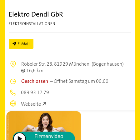
Elektro Dendl GbR
ELEKTROINSTALLATIONEN
E-Mail
Rößeler Str. 28,
81929 München
(Bogenhausen)
16,6 km
Geschlossen
–
Öffnet Samstag um 00:00
089 93 17 79
Webseite