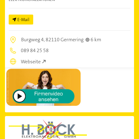
E-Mail
Burgweg 4,
82110 Germering
6 km
089 84 25 58
Webseite