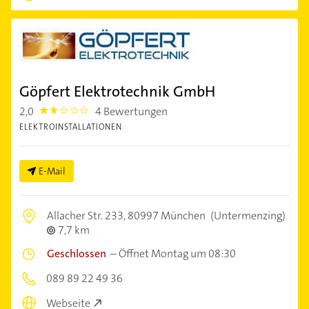
Göpfert Elektrotechnik GmbH
2,0
4 Bewertungen
2.0
ELEKTROINSTALLATIONEN
E-Mail
Allacher Str. 233,
80997 München
(Untermenzing)
7,7 km
Geschlossen
–
Öffnet Montag um 08:30
089 89 22 49 36
Webseite