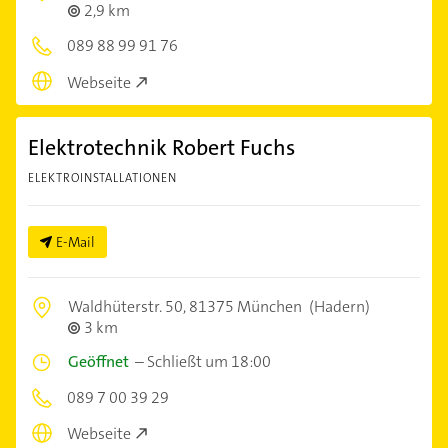
2,9 km
089 88 99 91 76
Webseite
Elektrotechnik Robert Fuchs
ELEKTROINSTALLATIONEN
E-Mail
Waldhüterstr. 50,
81375 München
(Hadern)
3 km
Geöffnet
–
Schließt um 18:00
089 7 00 39 29
Webseite