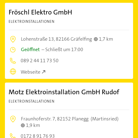
Fröschl Elektro GmbH
ELEKTROINSTALLATIONEN
Lohenstraße 13,
82166 Gräfelfing
1,7 km
Geöffnet
–
Schließt um 17:00
089 2 44 11 73 50
Webseite
Motz Elektroinstallation GmbH Rudof
ELEKTROINSTALLATIONEN
Fraunhoferstr. 7,
82152 Planegg
(Martinsried)
1,9 km
0172 8 91 76 93