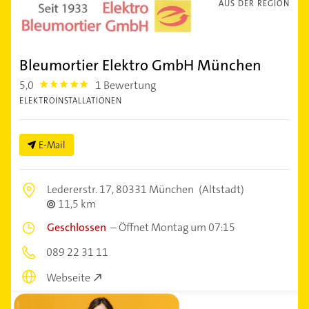
AUS DER REGION
Bleumortier Elektro GmbH München
5,0
1 Bewertung
5.0
ELEKTROINSTALLATIONEN
E-Mail
Ledererstr. 17,
80331 München
(Altstadt)
11,5 km
Geschlossen
–
Öffnet Montag um 07:15
089 22 31 11
Webseite