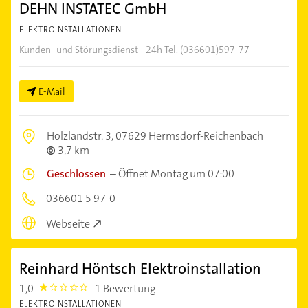
DEHN INSTATEC GmbH
ELEKTROINSTALLATIONEN
Kunden- und Störungsdienst - 24h Tel. (036601)597-77
E-Mail
Holzlandstr. 3,
07629 Hermsdorf-Reichenbach
3,7 km
Geschlossen
–
Öffnet Montag um 07:00
036601 5 97-0
Webseite
Reinhard Höntsch Elektroinstallation
1,0
1 Bewertung
1.0
ELEKTROINSTALLATIONEN