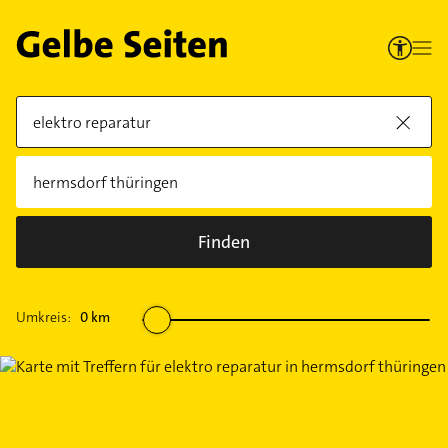
Finden
Umkreis:
0
km