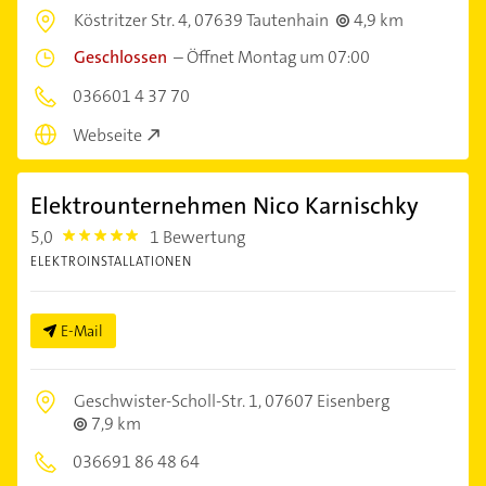
Köstritzer Str. 4,
07639 Tautenhain
4,9 km
Geschlossen
–
Öffnet Montag um 07:00
036601 4 37 70
Webseite
Elektrounternehmen Nico Karnischky
5,0
1 Bewertung
5.0
ELEKTROINSTALLATIONEN
E-Mail
Geschwister-Scholl-Str. 1,
07607 Eisenberg
7,9 km
036691 86 48 64