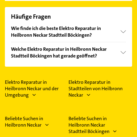
Häufige Fragen
Wie finde ich die beste Elektro Reparatur in
Heilbronn Neckar Stadtteil Böckingen?
Vergleichen Sie alle Anbieter anhand echter
Welche Elektro Reparatur in Heilbronn Neckar
Kundenmeinungen und profitieren Sie von den
Stadtteil Böckingen hat gerade geöffnet?
Empfehlungen. Die Suchergebnisse können Sie sich
einfach nach
Bewertungen
sortiert anzeigen lassen.
Im Anbieter-Bereich finden Sie alle
Öffnungszeiten
.
Bitte beachten Sie, dass diese an Sonn- und
Feiertagen abweichen können.
Elektro Reparatur in
Elektro Reparatur in
Heilbronn Neckar und der
Stadtteilen von Heilbronn
Umgebung
Neckar
Beliebte Suchen in
Beliebte Suchen in
Heilbronn Neckar
Heilbronn Neckar
Stadtteil Böckingen