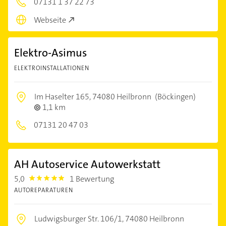
07131 1 37 22 73
Webseite
Elektro-Asimus
ELEKTROINSTALLATIONEN
Im Haselter 165,
74080 Heilbronn
(Böckingen)
1,1 km
07131 20 47 03
AH Autoservice Autowerkstatt
5,0
1 Bewertung
5.0
AUTOREPARATUREN
Ludwigsburger Str. 106/1,
74080 Heilbronn