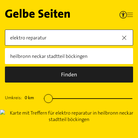
Finden
Umkreis:
0
km