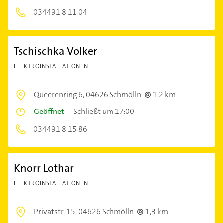
034491 8 11 04
Tschischka Volker
ELEKTROINSTALLATIONEN
Queerenring 6,
04626 Schmölln
1,2 km
Geöffnet
–
Schließt um 17:00
034491 8 15 86
Knorr Lothar
ELEKTROINSTALLATIONEN
Privatstr. 15,
04626 Schmölln
1,3 km