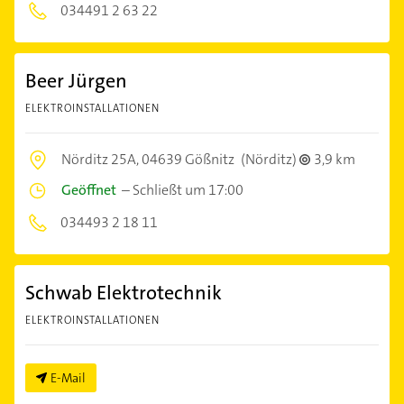
034491 2 63 22
Beer Jürgen
ELEKTROINSTALLATIONEN
Nörditz 25A,
04639 Gößnitz
(Nörditz)
3,9 km
Geöffnet
–
Schließt um 17:00
034493 2 18 11
Schwab Elektrotechnik
ELEKTROINSTALLATIONEN
E-Mail