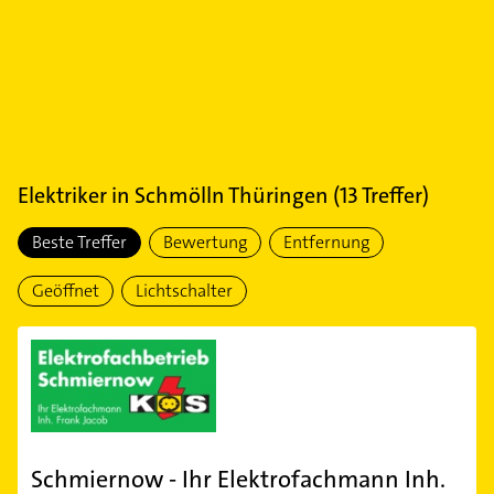
Elektriker
in
Schmölln Thüringen
(
13
Treffer)
Beste Treffer
Bewertung
Entfernung
Geöffnet
Lichtschalter
Schmiernow - Ihr Elektrofachmann Inh.