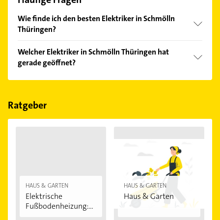
Wie finde ich den besten Elektriker in Schmölln
Thüringen?
Vergleichen Sie alle Anbieter anhand echter
Welcher Elektriker in Schmölln Thüringen hat
Kundenmeinungen und profitieren Sie von den
gerade geöffnet?
Empfehlungen. Die Suchergebnisse können Sie sich
einfach nach
Bewertungen
sortiert anzeigen lassen.
Im Anbieter-Bereich finden Sie alle
Öffnungszeiten
.
Bitte beachten Sie, dass diese an Sonn- und
Feiertagen abweichen können.
Ratgeber
HAUS & GARTEN
HAUS & GARTEN
Elektrische
Haus & Garten
Fußbodenheizung:
Vorteile...