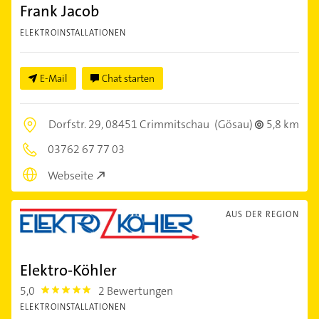
Frank Jacob
ELEKTROINSTALLATIONEN
E-Mail
Chat starten
Dorfstr. 29,
08451 Crimmitschau
(Gösau)
5,8 km
03762 67 77 03
Webseite
AUS DER REGION
Elektro-Köhler
5,0
2 Bewertungen
5.0
ELEKTROINSTALLATIONEN