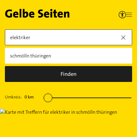
Finden
Umkreis:
0
km