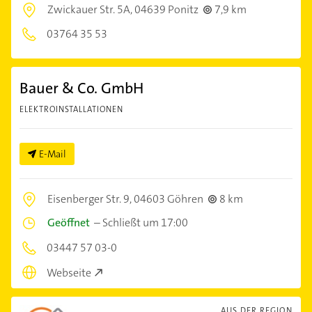
Zwickauer Str. 5A,
04639 Ponitz
7,9 km
03764 35 53
Bauer & Co. GmbH
ELEKTROINSTALLATIONEN
E-Mail
Eisenberger Str. 9,
04603 Göhren
8 km
Geöffnet
–
Schließt um 17:00
03447 57 03-0
Webseite
AUS DER REGION