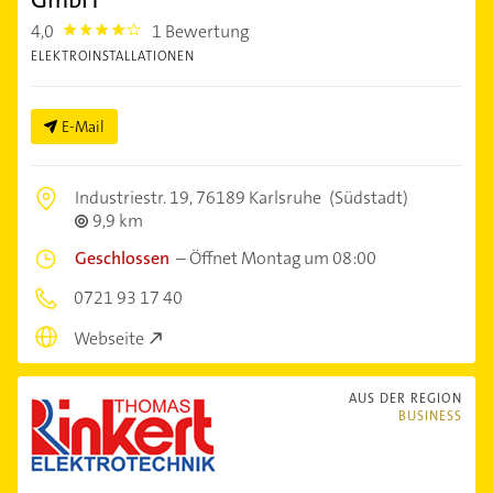
4,0
1 Bewertung
4.0
ELEKTROINSTALLATIONEN
E-Mail
Industriestr. 19,
76189 Karlsruhe
(Südstadt)
9,9 km
Geschlossen
–
Öffnet Montag um 08:00
0721 93 17 40
Webseite
AUS DER REGION
BUSINESS