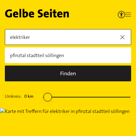
Finden
Umkreis:
0
km