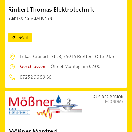
Rinkert Thomas Elektrotechnik
ELEKTROINSTALLATIONEN
E-Mail
Lukas-Cranach-Str. 3,
75015 Bretten
13,2 km
Geschlossen
–
Öffnet Montag um 07:00
07252 96 59 66
AUS DER REGION
ECONOMY
Mößner Manfred