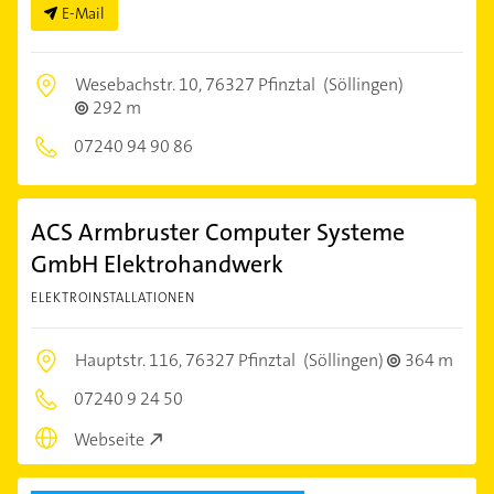
E-Mail
Wesebachstr. 10,
76327 Pfinztal
(Söllingen)
292 m
07240 94 90 86
ACS Armbruster Computer Systeme
GmbH Elektrohandwerk
ELEKTROINSTALLATIONEN
Hauptstr. 116,
76327 Pfinztal
(Söllingen)
364 m
07240 9 24 50
Webseite