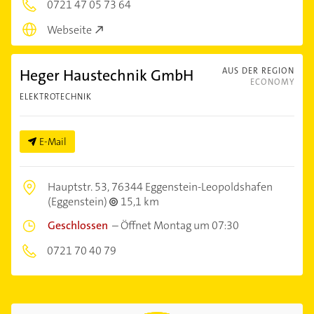
0721 47 05 73 64
Webseite
Heger Haustechnik GmbH
AUS DER REGION
ECONOMY
ELEKTROTECHNIK
E-Mail
Hauptstr. 53,
76344 Eggenstein-Leopoldshafen
(Eggenstein)
15,1 km
Geschlossen
–
Öffnet Montag um 07:30
0721 70 40 79