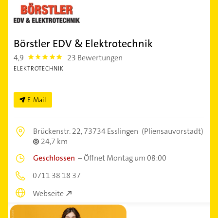
Börstler EDV & Elektrotechnik
4,9
23 Bewertungen
4.9
ELEKTROTECHNIK
E-Mail
Brückenstr. 22,
73734 Esslingen
(Pliensauvorstadt)
24,7 km
Geschlossen
–
Öffnet Montag um 08:00
0711 38 18 37
Webseite