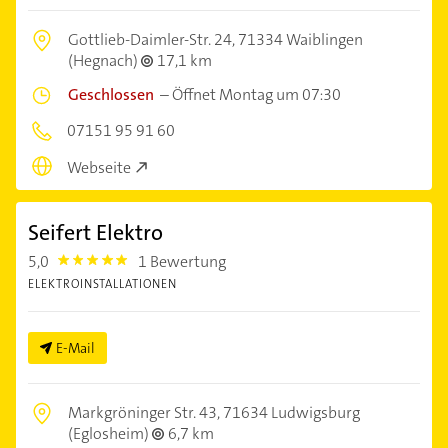
Gottlieb-Daimler-Str. 24,
71334 Waiblingen
(Hegnach)
17,1 km
Geschlossen
–
Öffnet Montag um 07:30
07151 95 91 60
Webseite
Seifert Elektro
5,0
1 Bewertung
5.0
ELEKTROINSTALLATIONEN
E-Mail
Markgröninger Str. 43,
71634 Ludwigsburg
(Eglosheim)
6,7 km