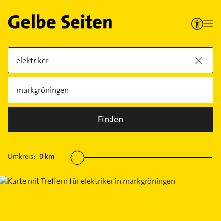
Finden
Umkreis:
0
km