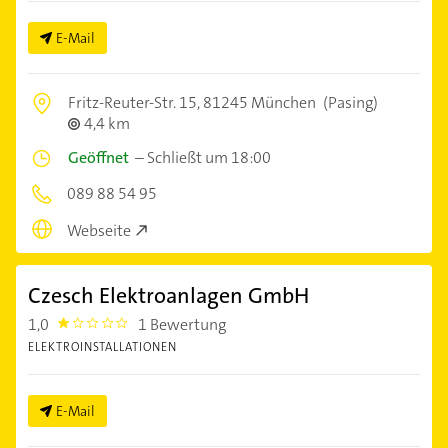
E-Mail
Fritz-Reuter-Str. 15,
81245 München
(Pasing)
4,4 km
Geöffnet
–
Schließt um 18:00
089 88 54 95
Webseite
Czesch Elektroanlagen GmbH
1,0
1 Bewertung
1.0
ELEKTROINSTALLATIONEN
E-Mail