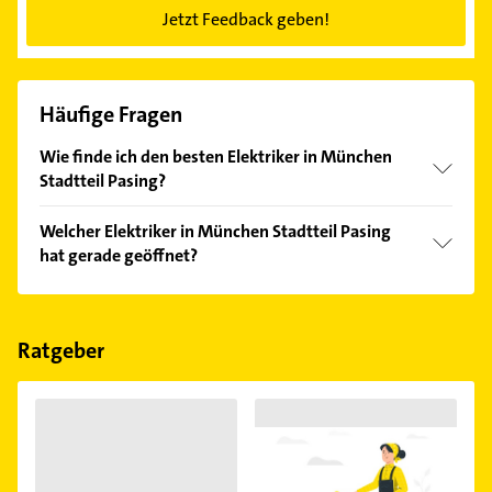
Jetzt Feedback geben!
Häufige Fragen
Wie finde ich den besten Elektriker in München
Stadtteil Pasing?
Vergleichen Sie alle Anbieter anhand echter
Welcher Elektriker in München Stadtteil Pasing
Kundenmeinungen und profitieren Sie von den
hat gerade geöffnet?
Empfehlungen. Die Suchergebnisse können Sie sich
einfach nach
Bewertungen
sortiert anzeigen lassen.
Im Anbieter-Bereich finden Sie alle
Öffnungszeiten
.
Bitte beachten Sie, dass diese an Sonn- und
Feiertagen abweichen können.
Ratgeber