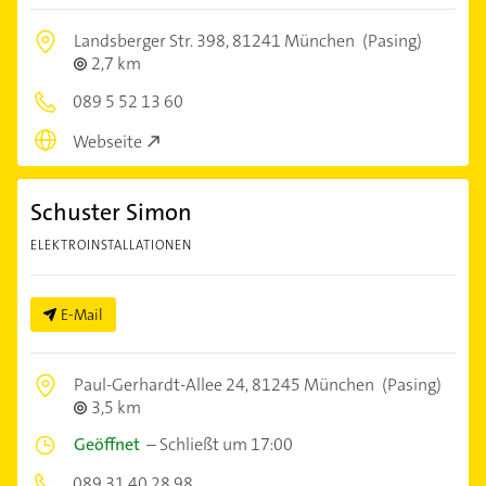
Landsberger Str. 398,
81241 München
(Pasing)
2,7 km
089 5 52 13 60
Webseite
Schuster Simon
ELEKTROINSTALLATIONEN
E-Mail
Paul-Gerhardt-Allee 24,
81245 München
(Pasing)
3,5 km
Geöffnet
–
Schließt um 17:00
089 31 40 28 98