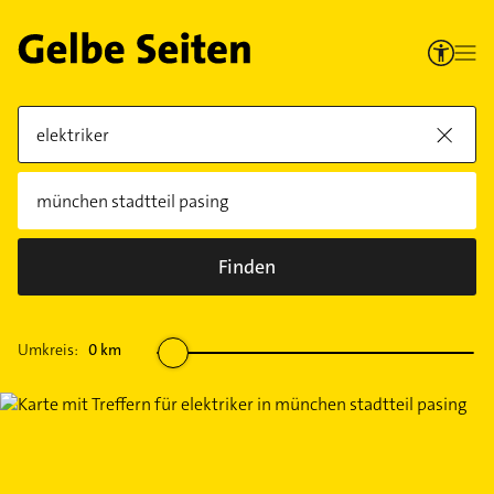
Finden
Umkreis:
0
km