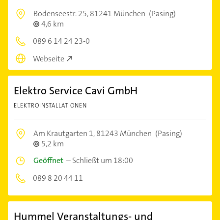
Bodenseestr. 25,
81241 München
(Pasing)
4,6 km
089 6 14 24 23-0
Webseite
Elektro Service Cavi GmbH
ELEKTROINSTALLATIONEN
Am Krautgarten 1,
81243 München
(Pasing)
5,2 km
Geöffnet
–
Schließt um 18:00
089 8 20 44 11
Hummel Veranstaltungs- und