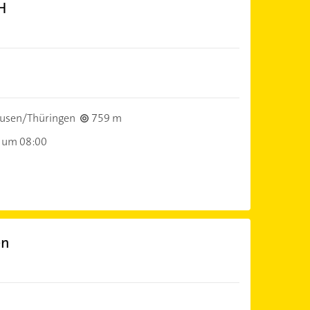
H
usen/Thüringen
759 m
 um 08:00
en