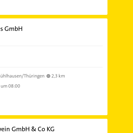
es GmbH
ühlhausen/Thüringen
2,3 km
 um 08:00
twein GmbH & Co KG