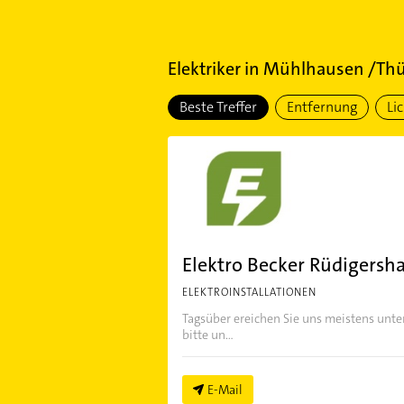
Elektriker
in
Mühlhausen /Thü
Beste Treffer
Entfernung
Li
Elektro Becker Rüdigersh
ELEKTROINSTALLATIONEN
Tagsüber ereichen Sie uns meistens unt
bitte un...
E-Mail