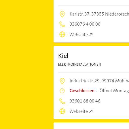
Karlstr. 37,
37355 Niederorsch
036076 4 00 06
Webseite
Kiel
ELEKTROINSTALLATIONEN
Industriestr. 29,
99974 Mühlh
Geschlossen
–
Öffnet Montag
03601 88 00 46
Webseite