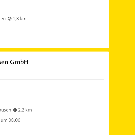
sen
1,8 km
usen GmbH
ausen
2,2 km
 um 08:00