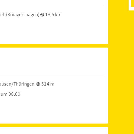
el
(Rüdigershagen)
13,6 km
ausen/Thüringen
514 m
 um 08:00