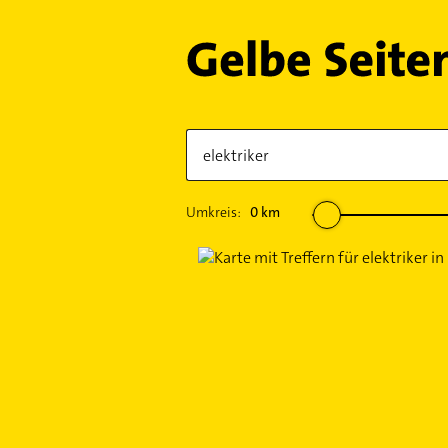
Umkreis:
0
km