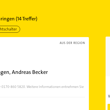
ringen
(
14
Treffer)
chtschalter
AUS DER REGION
agen, Andreas Becker
er 0170-860 5820. Weitere Informationen entnehmen Sie
W