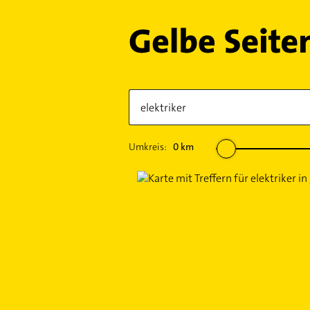
Umkreis:
0
km