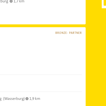
zburg
1,7 km
BRONZE- PARTNER
g
(Wasserburg)
1,9 km