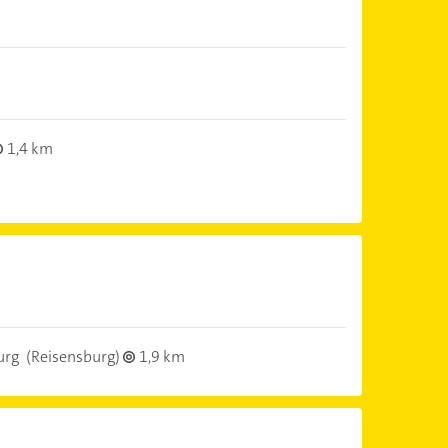
1,4 km
urg
(Reisensburg)
1,9 km