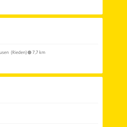
usen
(Rieden)
7,7 km