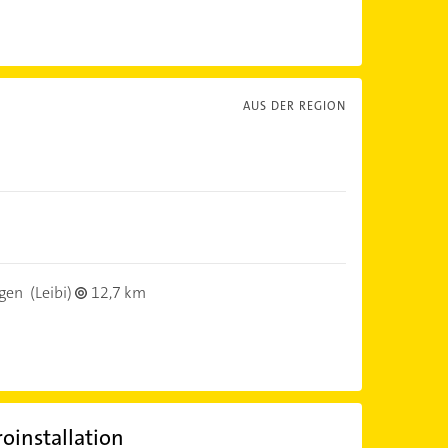
AUS DER REGION
gen
(Leibi)
12,7 km
oinstallation