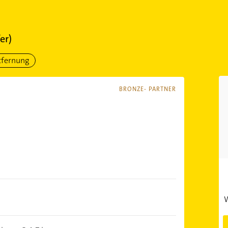
er)
tfernung
BRONZE- PARTNER
W