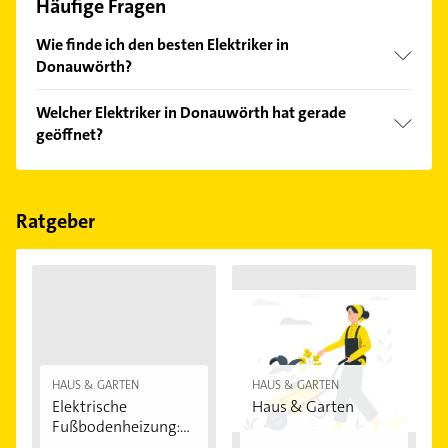
Häufige Fragen
Wie finde ich den besten Elektriker in
Donauwörth?
Vergleichen Sie alle Anbieter anhand echter
Welcher Elektriker in Donauwörth hat gerade
Kundenmeinungen und profitieren Sie von den
geöffnet?
Empfehlungen. Die Suchergebnisse können Sie sich
einfach nach
Bewertungen
sortiert anzeigen lassen.
Im Anbieter-Bereich finden Sie alle
Öffnungszeiten
.
Bitte beachten Sie, dass diese an Sonn- und
Feiertagen abweichen können.
Ratgeber
HAUS & GARTEN
HAUS & GARTEN
Elektrische
Haus & Garten
Fußbodenheizung:
Vorteile...