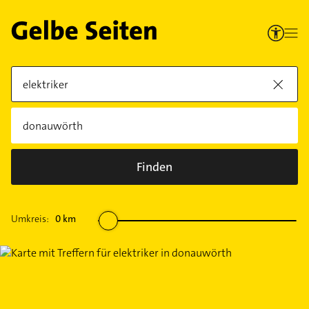
Finden
Umkreis:
0
km