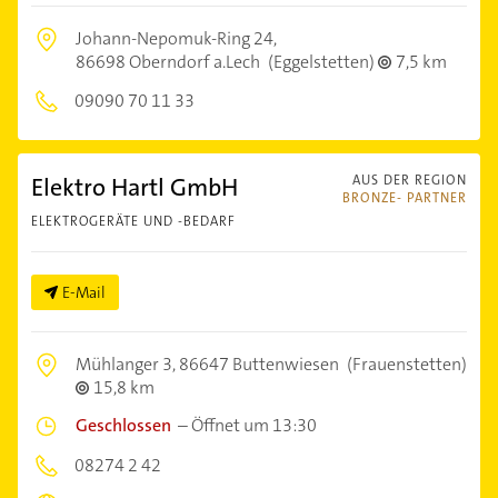
Johann-Nepomuk-Ring 24,
86698 Oberndorf a.Lech
(Eggelstetten)
7,5 km
09090 70 11 33
Elektro Hartl GmbH
AUS DER REGION
BRONZE- PARTNER
ELEKTROGERÄTE UND -BEDARF
E-Mail
Mühlanger 3,
86647 Buttenwiesen
(Frauenstetten)
15,8 km
Geschlossen
–
Öffnet um 13:30
08274 2 42