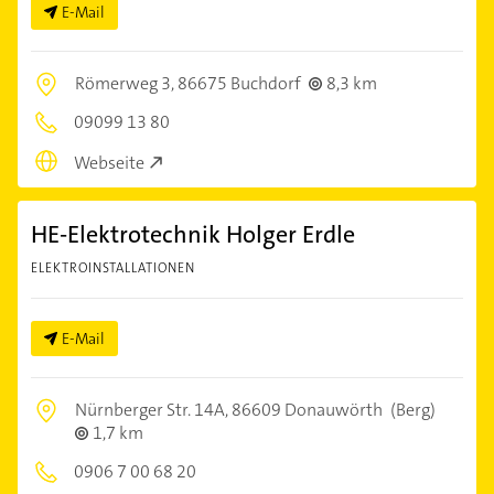
E-Mail
Römerweg 3,
86675 Buchdorf
8,3 km
09099 13 80
Webseite
HE-Elektrotechnik Holger Erdle
ELEKTROINSTALLATIONEN
E-Mail
Nürnberger Str. 14A,
86609 Donauwörth
(Berg)
1,7 km
0906 7 00 68 20