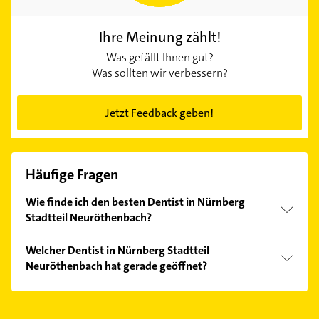
Ihre Meinung zählt!
Was gefällt Ihnen gut?
Was sollten wir verbessern?
Jetzt Feedback geben!
Häufige Fragen
Wie finde ich den besten Dentist in Nürnberg
Stadtteil Neuröthenbach?
Vergleichen Sie alle Anbieter anhand echter
Welcher Dentist in Nürnberg Stadtteil
Kundenmeinungen und profitieren Sie von den
Neuröthenbach hat gerade geöffnet?
Empfehlungen. Die Suchergebnisse können Sie sich
einfach nach
Bewertungen
sortiert anzeigen lassen.
Im Anbieter-Bereich finden Sie alle
Öffnungszeiten
.
Bitte beachten Sie, dass diese an Sonn- und