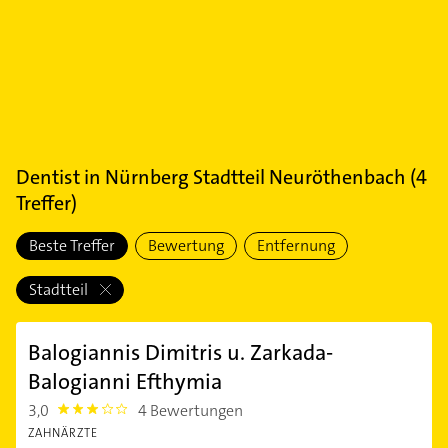
Dentist
in
Nürnberg Stadtteil Neuröthenbach
(
4
Treffer)
Beste Treffer
Bewertung
Entfernung
Stadtteil
Balogiannis Dimitris u. Zarkada-
Balogianni Efthymia
3,0
4 Bewertungen
3.0
ZAHNÄRZTE