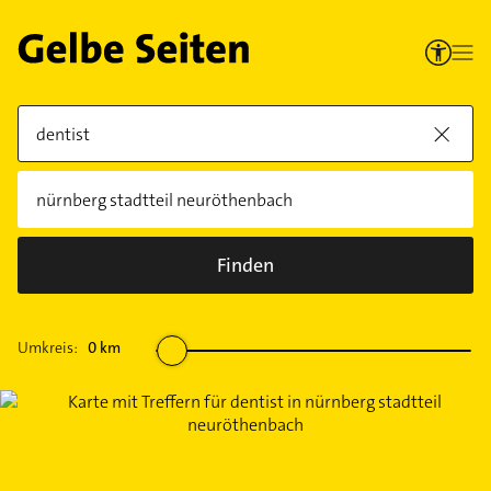
Finden
Umkreis:
0
km