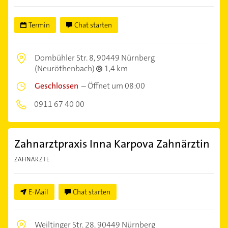
Termin
Chat starten
Dombühler Str. 8,
90449 Nürnberg
(Neuröthenbach)
1,4 km
Geschlossen
–
Öffnet um 08:00
0911 67 40 00
Zahnarztpraxis Inna Karpova Zahnärztin
ZAHNÄRZTE
E-Mail
Chat starten
Weiltinger Str. 28,
90449 Nürnberg