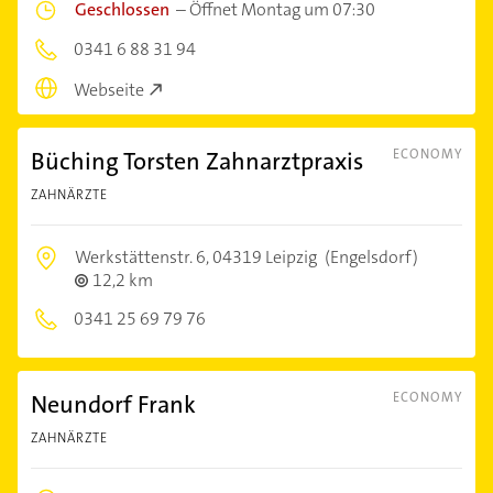
Geschlossen
–
Öffnet Montag um 07:30
0341 6 88 31 94
Webseite
Büching Torsten Zahnarztpraxis
ECONOMY
ZAHNÄRZTE
Werkstättenstr. 6,
04319 Leipzig
(Engelsdorf)
12,2 km
0341 25 69 79 76
Neundorf Frank
ECONOMY
ZAHNÄRZTE