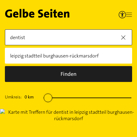
Finden
Umkreis:
0
km