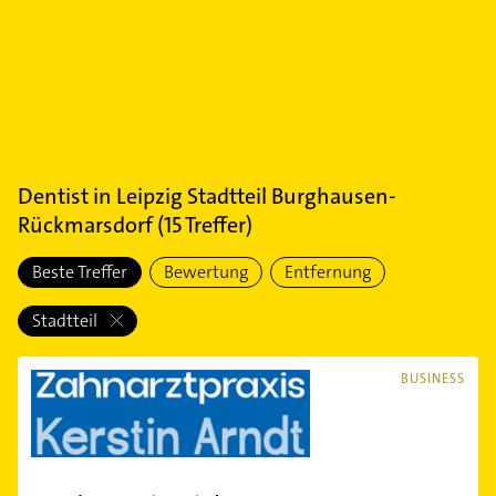
Dentist
in
Leipzig Stadtteil Burghausen-
Rückmarsdorf
(
15
Treffer)
Beste Treffer
Bewertung
Entfernung
Stadtteil
BUSINESS