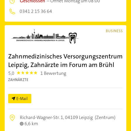
Geschlossen
–
Öffnet Montag um 08:00
0341 2 15 36 64
BUSINESS
Zahnmedizinisches Versorgungszentrum
Leipzig, Zahnärzte im Forum am Brühl
5,0
1 Bewertung
5.0
ZAHNÄRZTE
E-Mail
Richard-Wagner-Str. 1,
04109 Leipzig
(Zentrum)
6,6 km