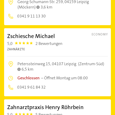
Georg-Schumann-Str. 259,
04159 Leipzig
(Möckern)
3,6 km
0341 9 11 13 30
Zschiesche Michael
ECONOMY
5,0
2 Bewertungen
5.0
ZAHNÄRZTE
Peterssteinweg 15,
04107 Leipzig
(Zentrum-Süd)
6,5 km
Geschlossen
–
Öffnet Montag um 08:00
0341 9 61 84 32
Zahnarztpraxis Henry Röhrbein
5,0
5 Bewertungen
5.0