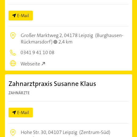
E-Mail
Großer Marktweg 2,
04178 Leipzig
(Burghausen-
Rückmarsdorf)
2,4 km
0341 9 41 10 08
Webseite
Zahnarztpraxis Susanne Klaus
ZAHNÄRZTE
E-Mail
Hohe Str. 30,
04107 Leipzig
(Zentrum-Süd)