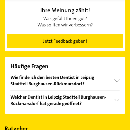
Ihre Meinung zählt!
Was gefällt Ihnen gut?
Was sollten wir verbessern?
Jetzt Feedback geben!
Häufige Fragen
Wie finde ich den besten Dentist in Leipzig
Stadtteil Burghausen-Rückmarsdorf?
Vergleichen Sie alle Anbieter anhand echter
Welcher Dentist in Leipzig Stadtteil Burghausen-
Kundenmeinungen und profitieren Sie von den
Rückmarsdorf hat gerade geöffnet?
Empfehlungen. Die Suchergebnisse können Sie sich
einfach nach
Bewertungen
sortiert anzeigen lassen.
Im Anbieter-Bereich finden Sie alle
Öffnungszeiten
.
Bitte beachten Sie, dass diese an Sonn- und
Feiertagen abweichen können.
Ratgeber