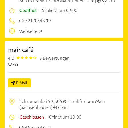
60313 Frankfurt am Main
(Innenstadt)
5,8 km
Geöffnet
–
Schließt um 02:00
069 21 99 48 99
Webseite
maincafé
4,2
8 Bewertungen
4.2000003
CAFÉS
E-Mail
Schaumainkai 50,
60596 Frankfurt am Main
(Sachsenhausen)
6 km
Geschlossen
–
Öffnet um 10:00
069 66 16 97 13