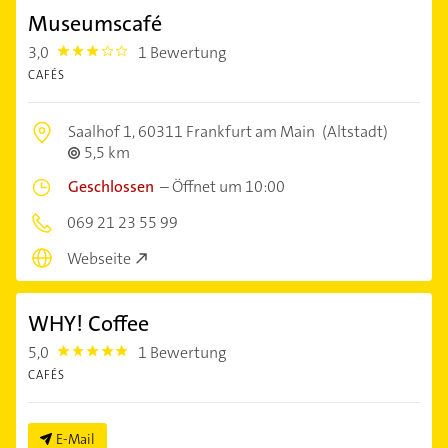
Museumscafé
3,0
1 Bewertung
3.0
CAFÉS
Saalhof 1,
60311 Frankfurt am Main
(Altstadt)
5,5 km
Geschlossen
–
Öffnet um 10:00
069 21 23 55 99
Webseite
WHY! Coffee
5,0
1 Bewertung
5.0
CAFÉS
E-Mail