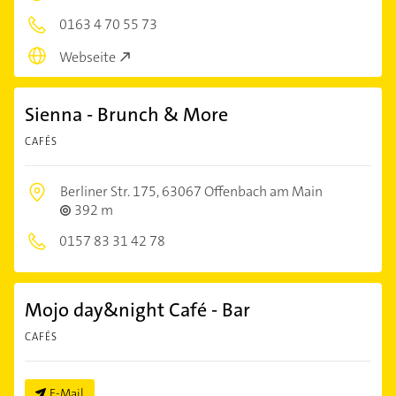
0163 4 70 55 73
Webseite
Sienna - Brunch & More
CAFÉS
Berliner Str. 175,
63067 Offenbach am Main
392 m
0157 83 31 42 78
Mojo day&night Café - Bar
CAFÉS
E-Mail