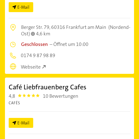
E-Mail
Berger Str. 79,
60316 Frankfurt am Main
(Nordend-
Ost)
4,6 km
Geschlossen
–
Öffnet um 10:00
0174 9 87 98 89
Webseite
Café Liebfrauenberg Cafes
4,8
10 Bewertungen
4.8
CAFÉS
E-Mail