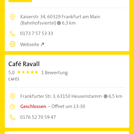
Kaiserstr. 34,
60329 Frankfurt am Main
(Bahnhofsviertel)
6,3 km
0173 7 57 53 33
Webseite
Café Ravall
5,0
1 Bewertung
5.0
CAFÉS
Frankfurter Str. 3,
63150 Heusenstamm
6,5 km
Geschlossen
–
Öffnet um 13:30
0176 52 70 59 47