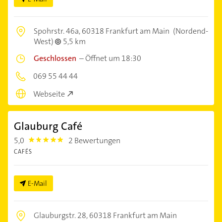
Spohrstr. 46a,
60318 Frankfurt am Main
(Nordend-
West)
5,5 km
Geschlossen
–
Öffnet um 18:30
069 55 44 44
Webseite
Glauburg Café
5,0
2 Bewertungen
5.0
CAFÉS
E-Mail
Glauburgstr. 28,
60318 Frankfurt am Main