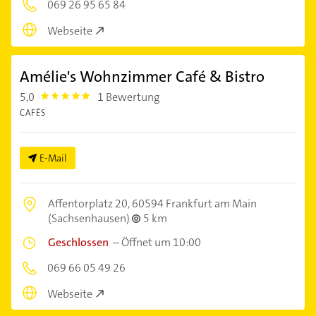
069 26 95 65 84
Webseite
Amélie's Wohnzimmer Café & Bistro
5,0
1 Bewertung
5.0
CAFÉS
E-Mail
Affentorplatz 20,
60594 Frankfurt am Main
(Sachsenhausen)
5 km
Geschlossen
–
Öffnet um 10:00
069 66 05 49 26
Webseite