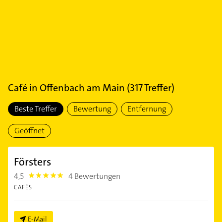
Café
in
Offenbach am Main
(
317
Treffer)
Beste Treffer
Bewertung
Entfernung
Geöffnet
Försters
4,5
4 Bewertungen
4.5
CAFÉS
E-Mail