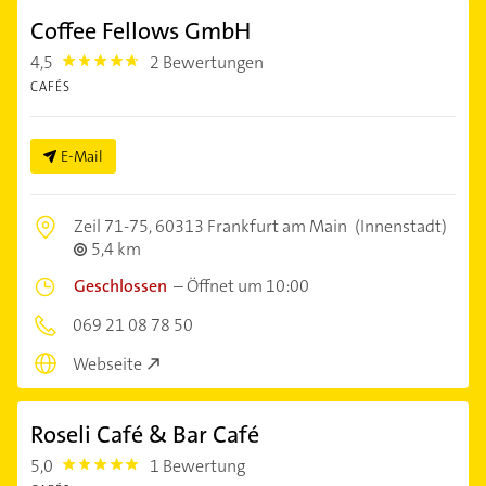
Coffee Fellows GmbH
4,5
2 Bewertungen
4.5
CAFÉS
E-Mail
Zeil 71-75,
60313 Frankfurt am Main
(Innenstadt)
5,4 km
Geschlossen
–
Öffnet um 10:00
069 21 08 78 50
Webseite
Roseli Café & Bar Café
5,0
1 Bewertung
5.0