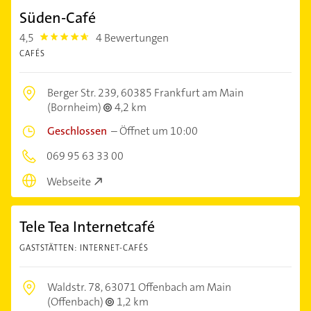
Süden-Café
4,5
4 Bewertungen
4.5
CAFÉS
Berger Str. 239,
60385 Frankfurt am Main
(Bornheim)
4,2 km
Geschlossen
–
Öffnet um 10:00
069 95 63 33 00
Webseite
Tele Tea Internetcafé
GASTSTÄTTEN: INTERNET-CAFÉS
Waldstr. 78,
63071 Offenbach am Main
(Offenbach)
1,2 km