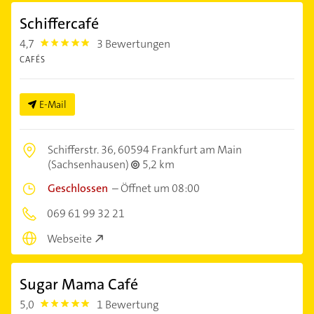
Schiffercafé
4,7
3 Bewertungen
4.7000003
CAFÉS
E-Mail
Schifferstr. 36,
60594 Frankfurt am Main
(Sachsenhausen)
5,2 km
Geschlossen
–
Öffnet um 08:00
069 61 99 32 21
Webseite
Sugar Mama Café
5,0
1 Bewertung
5.0