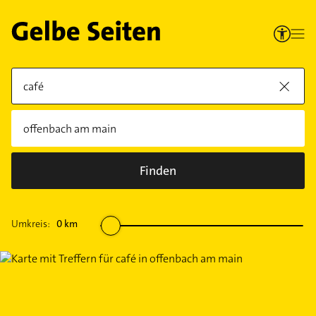
Finden
Umkreis:
0
km