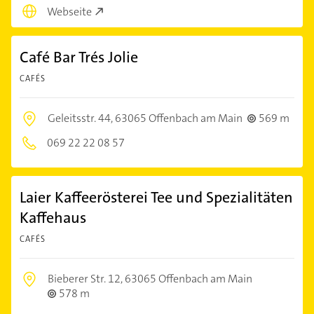
Webseite
Café Bar Trés Jolie
CAFÉS
Geleitsstr. 44,
63065 Offenbach am Main
569 m
069 22 22 08 57
Laier Kaffeerösterei Tee und Spezialitäten
Kaffehaus
CAFÉS
Bieberer Str. 12,
63065 Offenbach am Main
578 m