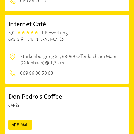
069 88 20 17
Internet Café
5,0
1 Bewertung
5.0
GASTSTÄTTEN: INTERNET-CAFÉS
Starkenburgring 81,
63069 Offenbach am Main
(Offenbach)
1,3 km
069 86 00 50 63
Don Pedro's Coffee
CAFÉS
E-Mail