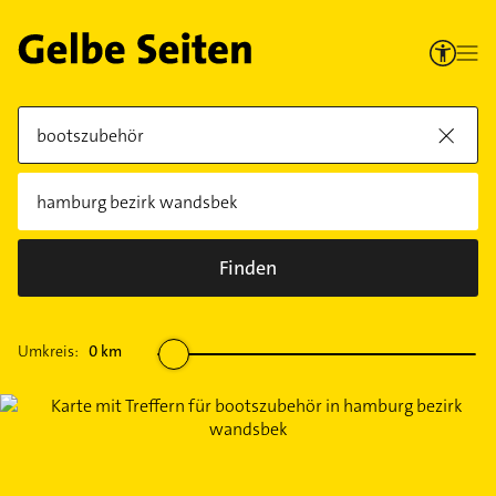
Finden
Umkreis:
0
km