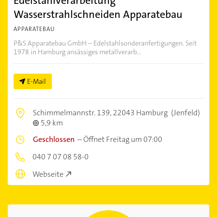
Edelstahlverarbeitung
Wasserstrahlschneiden Apparatebau
APPARATEBAU
P&S Apparatebau GmbH – Edelstahlsonderanfertigungen. Seit
1978 in Hamburg ansässiges metallverarb...
E-Mail
Schimmelmannstr. 139,
22043 Hamburg
(Jenfeld)
5,9 km
Geschlossen
–
Öffnet Freitag um 07:00
040 7 07 08 58-0
Webseite