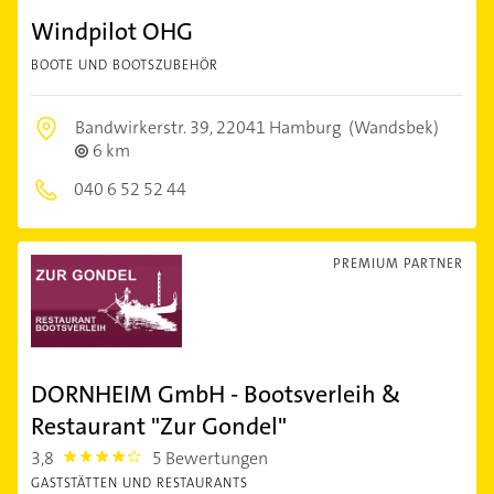
Windpilot OHG
BOOTE UND BOOTSZUBEHÖR
Bandwirkerstr. 39,
22041 Hamburg
(Wandsbek)
6 km
040 6 52 52 44
PREMIUM PARTNER
DORNHEIM GmbH - Bootsverleih &
Restaurant "Zur Gondel"
3,8
5 Bewertungen
3.8
GASTSTÄTTEN UND RESTAURANTS