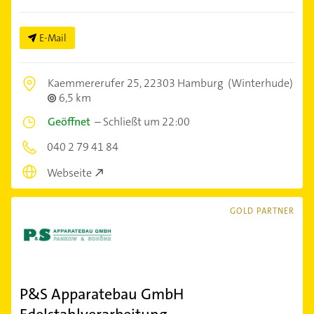
E-Mail
Kaemmererufer 25,
22303 Hamburg
(Winterhude)
6,5 km
Geöffnet
–
Schließt um 22:00
040 2 79 41 84
Webseite
GOLD PARTNER
P&S Apparatebau GmbH