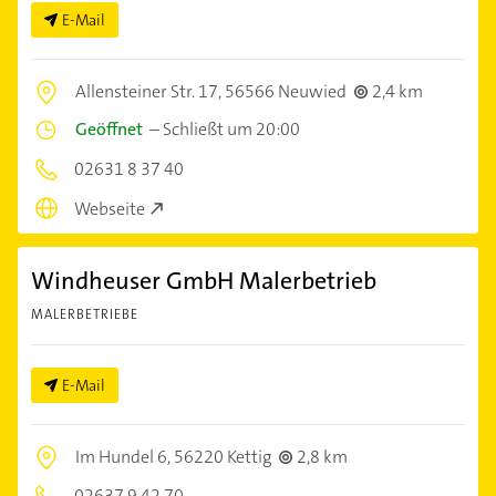
E-Mail
Allensteiner Str. 17,
56566 Neuwied
2,4 km
Geöffnet
–
Schließt um 20:00
02631 8 37 40
Webseite
Windheuser GmbH Malerbetrieb
MALERBETRIEBE
E-Mail
Im Hundel 6,
56220 Kettig
2,8 km
02637 9 42 70