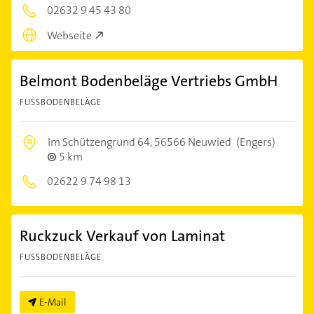
02632 9 45 43 80
Webseite
Belmont Bodenbeläge Vertriebs GmbH
FUSSBODENBELÄGE
Im Schützengrund 64,
56566 Neuwied
(Engers)
5 km
02622 9 74 98 13
Ruckzuck Verkauf von Laminat
FUSSBODENBELÄGE
E-Mail