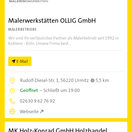
Malerwerkstätten OLLIG GmbH
MALERBETRIEBE
Wir sind Ihr verlässlicher Partner als Malerbetrieb seit 1992 in
Koblenz - Köln. Unsere Firma best...
E-Mail
Rudolf-Diesel-Str. 1,
56220 Urmitz
5,5 km
Geöffnet
–
Schließt um 19:00
02630 9 62 76 92
Webseite
MK Holz-Konrad GmbH Holzhandel