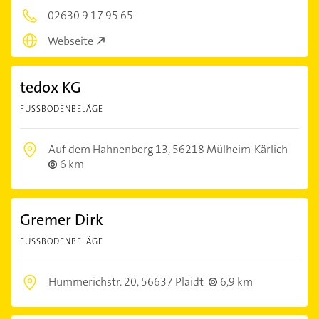
02630 9 17 95 65
Webseite
tedox KG
FUSSBODENBELÄGE
Auf dem Hahnenberg 13,
56218 Mülheim-Kärlich
6 km
Gremer Dirk
FUSSBODENBELÄGE
Hummerichstr. 20,
56637 Plaidt
6,9 km