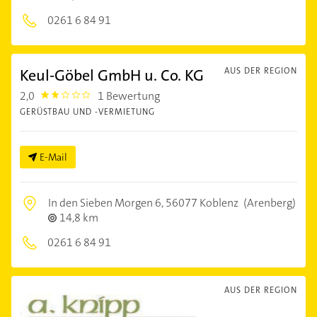
0261 6 84 91
Keul-Göbel GmbH u. Co. KG
AUS DER REGION
2,0
1 Bewertung
2.0
GERÜSTBAU UND -VERMIETUNG
E-Mail
In den Sieben Morgen 6,
56077 Koblenz
(Arenberg)
14,8 km
0261 6 84 91
AUS DER REGION