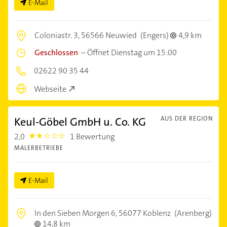
E-Mail
Coloniastr. 3,
56566 Neuwied
(Engers)
4,9 km
Geschlossen
–
Öffnet Dienstag um 15:00
02622 90 35 44
Webseite
Keul-Göbel GmbH u. Co. KG
AUS DER REGION
2,0
1 Bewertung
2.0
MALERBETRIEBE
E-Mail
In den Sieben Morgen 6,
56077 Koblenz
(Arenberg)
14,8 km