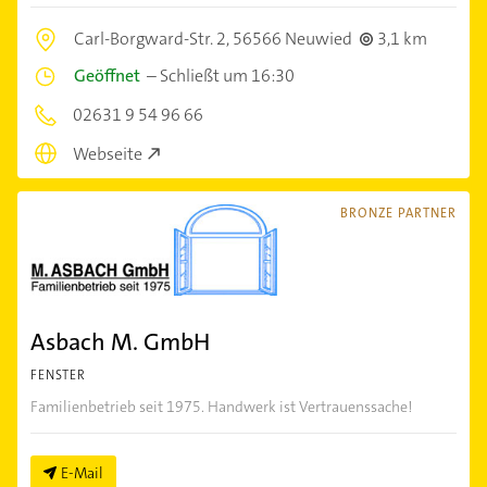
Carl-Borgward-Str. 2,
56566 Neuwied
3,1 km
Geöffnet
–
Schließt um 16:30
02631 9 54 96 66
Webseite
BRONZE PARTNER
Asbach M. GmbH
FENSTER
Familienbetrieb seit 1975. Handwerk ist Vertrauenssache!
E-Mail