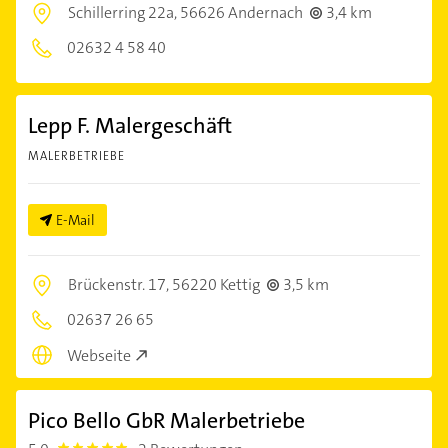
Schillerring 22a,
56626 Andernach
3,4 km
02632 4 58 40
Lepp F. Malergeschäft
MALERBETRIEBE
E-Mail
Brückenstr. 17,
56220 Kettig
3,5 km
02637 26 65
Webseite
Pico Bello GbR Malerbetriebe