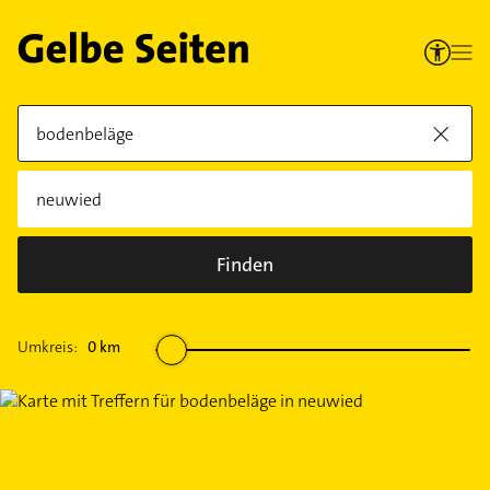
Finden
Umkreis:
0
km