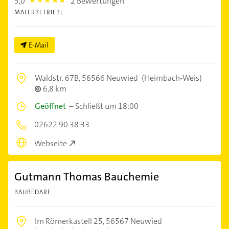
5,0
2 Bewertungen
5.0
MALERBETRIEBE
E-Mail
Waldstr. 67B,
56566 Neuwied
(Heimbach-Weis)
6,8 km
Geöffnet
–
Schließt um 18:00
02622 90 38 33
Webseite
Gutmann Thomas Bauchemie
BAUBEDARF
Im Römerkastell 25,
56567 Neuwied