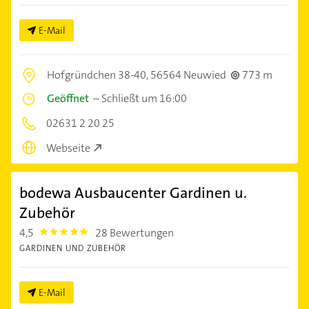
E-Mail
Hofgründchen 38-40,
56564 Neuwied
773 m
Geöffnet
–
Schließt um 16:00
02631 2 20 25
Webseite
bodewa Ausbaucenter Gardinen u.
Zubehör
4,5
28 Bewertungen
4.5
GARDINEN UND ZUBEHÖR
E-Mail