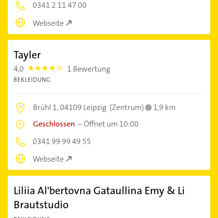
0341 2 11 47 00
Webseite
Tayler
4,0
1 Bewertung
4.0
BEKLEIDUNG
Brühl 1,
04109 Leipzig
(Zentrum)
1,9 km
Geschlossen
–
Öffnet um 10:00
0341 99 99 49 55
Webseite
Liliia Al'bertovna Gataullina Emy & Li
Brautstudio