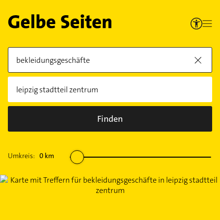
Finden
Umkreis:
0
km