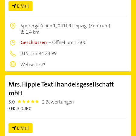
E-Mail
Sporergäßchen 1,
04109 Leipzig
(Zentrum)
1,4 km
Geschlossen
–
Öffnet um 12:00
01515 3 94 23 99
Webseite
Mrs.Hippie Textilhandelsgesellschaft
mbH
5,0
2 Bewertungen
5.0
BEKLEIDUNG
E-Mail