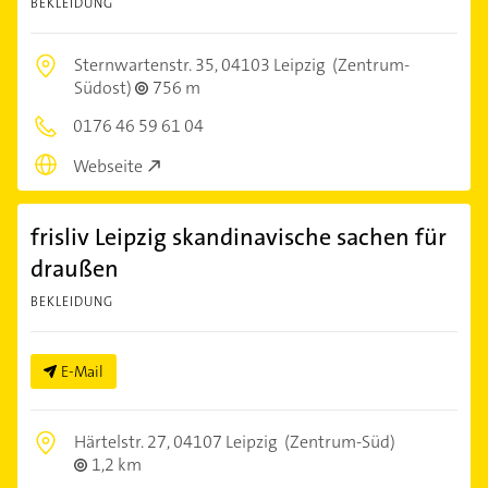
BEKLEIDUNG
Sternwartenstr. 35,
04103 Leipzig
(Zentrum-
Südost)
756 m
0176 46 59 61 04
Webseite
frisliv Leipzig skandinavische sachen für
draußen
BEKLEIDUNG
E-Mail
Härtelstr. 27,
04107 Leipzig
(Zentrum-Süd)
1,2 km