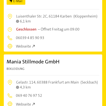
E-Mail
Luisenthaler Str. 2C,
61184 Karben
(Kloppenheim)
6,1 km
Geschlossen
–
Öffnet Freitag um 09:00
06039 4 85 90 93
Webseite
Mania Stillmode GmbH
BEKLEIDUNG
Gelastr. 114,
60388 Frankfurt am Main
(Seckbach)
4,3 km
069 40 76 97 52
Webseite