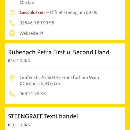
6 km
Geschlossen
–
Öffnet Freitag um 09:00
02546 9 89 99 98
Webseite
Rübenach Petra First u. Second Hand
BEKLEIDUNG
Grafenstr. 26,
60433 Frankfurt am Main
(Dornbusch)
6 km
069 51 78 83
STEENGRAFE Textilhandel
BEKLEIDUNG