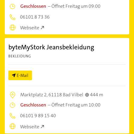
Geschlossen
–
Öffnet Freitag um 09:00
06101 8 73 36
Webseite
byteMyStork Jeansbekleidung
BEKLEIDUNG
E-Mail
Marktplatz 2,
61118 Bad Vilbel
444 m
Geschlossen
–
Öffnet Freitag um 10:00
06101 9 89 15 40
Webseite