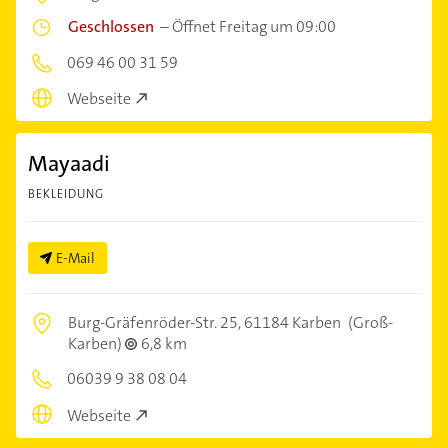
Geschlossen
–
Öffnet Freitag um 09:00
069 46 00 31 59
Webseite
Mayaadi
BEKLEIDUNG
E-Mail
Burg-Gräfenröder-Str. 25,
61184 Karben
(Groß-
Karben)
6,8 km
06039 9 38 08 04
Webseite