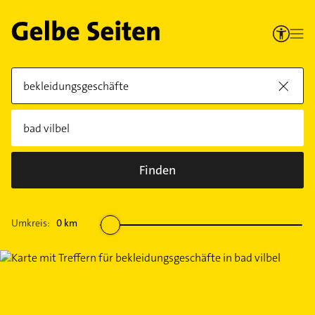
Finden
Umkreis:
0
km