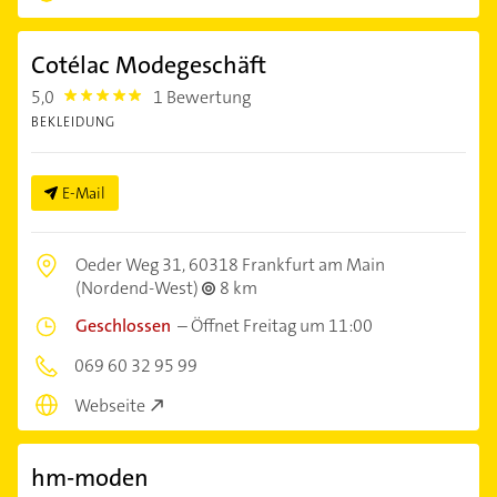
Cotélac Modegeschäft
5,0
1 Bewertung
5.0
BEKLEIDUNG
E-Mail
Oeder Weg 31,
60318 Frankfurt am Main
(Nordend-West)
8 km
Geschlossen
–
Öffnet Freitag um 11:00
069 60 32 95 99
Webseite
hm-moden