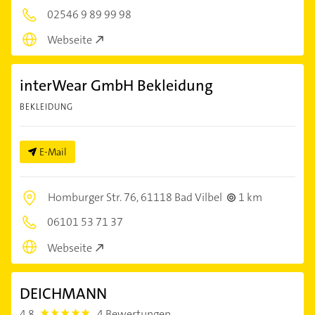
02546 9 89 99 98
Webseite
interWear GmbH Bekleidung
BEKLEIDUNG
E-Mail
Homburger Str. 76,
61118 Bad Vilbel
1 km
06101 53 71 37
Webseite
DEICHMANN
4,8
4 Bewertungen
4.8