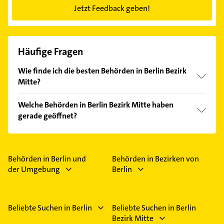
Jetzt Feedback geben!
Häufige Fragen
Wie finde ich die besten Behörden in Berlin Bezirk
Mitte?
Vergleichen Sie alle Anbieter anhand echter
Welche Behörden in Berlin Bezirk Mitte haben
Kundenmeinungen und profitieren Sie von den
gerade geöffnet?
Empfehlungen. Die Suchergebnisse können Sie sich
einfach nach
Bewertungen
sortiert anzeigen lassen.
Im Anbieter-Bereich finden Sie alle
Öffnungszeiten
.
Bitte beachten Sie, dass diese an Sonn- und
Feiertagen abweichen können.
Behörden in Berlin und
Behörden in Bezirken von
der Umgebung
Berlin
Beliebte Suchen in Berlin
Beliebte Suchen in Berlin
Bezirk Mitte