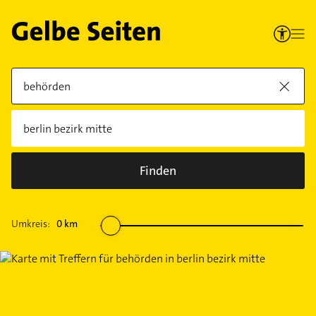
Finden
Umkreis:
0
km