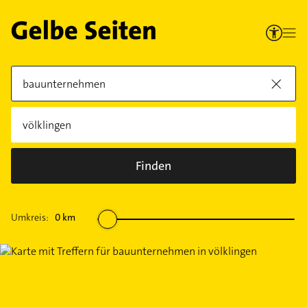
Finden
Umkreis:
0
km