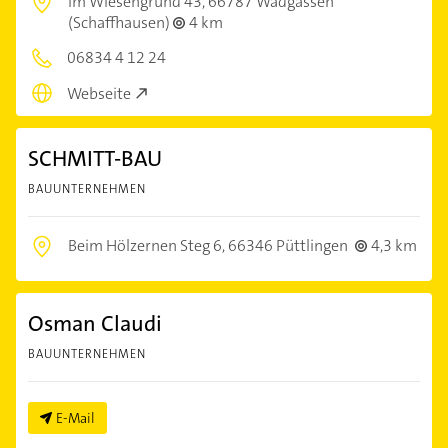
Im Wiesengrund 43,
66787 Wadgassen
(Schaffhausen)
4 km
06834 4 12 24
Webseite
SCHMITT-BAU
BAUUNTERNEHMEN
Beim Hölzernen Steg 6,
66346 Püttlingen
4,3 km
Osman Claudi
BAUUNTERNEHMEN
E-Mail