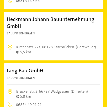
0681 97 03 66
Heckmann Johann Bauunternehmung
GmbH
BAUUNTERNEHMEN
Kirchenstr. 27a,
66128 Saarbrücken
(Gersweiler)
5,5 km
Lang Bau GmbH
BAUUNTERNEHMEN
Brückenstr. 3,
66787 Wadgassen
(Differten)
5,8 km
06834 49 01 21