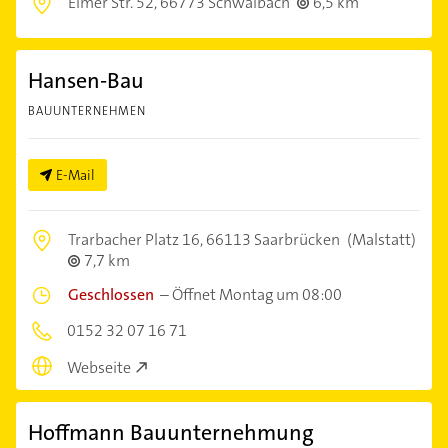
Elmer Str. 52,
66773 Schwalbach
6,5 km
Hansen-Bau
BAUUNTERNEHMEN
E-Mail
Trarbacher Platz 16,
66113 Saarbrücken
(Malstatt)
7,7 km
Geschlossen
–
Öffnet Montag um 08:00
0152 32 07 16 71
Webseite
Hoffmann Bauunternehmung