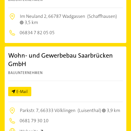
Im Neuland 2,
66787 Wadgassen
(Schaffhausen)
3,5 km
06834 7 82 05 05
Wohn- und Gewerbebau Saarbrücken
GmbH
BAUUNTERNEHMEN
E-Mail
Parkstr. 7,
66333 Völklingen
(Luisenthal)
3,9 km
0681 79 30 10