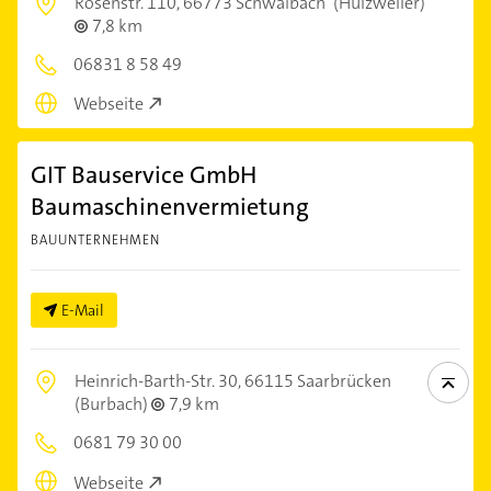
Rosenstr. 110,
66773 Schwalbach
(Hülzweiler)
7,8 km
06831 8 58 49
Webseite
GIT Bauservice GmbH
Baumaschinenvermietung
BAUUNTERNEHMEN
E-Mail
Heinrich-Barth-Str. 30,
66115 Saarbrücken
(Burbach)
7,9 km
0681 79 30 00
Webseite