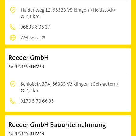
Haldenweg 12,
66333 Völklingen
(Heidstock)
2,1 km
06898 8 06 17
Webseite
Roeder GmbH
BAUUNTERNEHMEN
Schloßstr. 37A,
66333 Völklingen
(Geislautern)
2,3 km
0170 5 70 66 95
Roeder GmbH Bauunternehmung
BAUUNTERNEHMEN