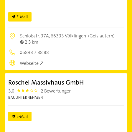
E-Mail
Schloßstr. 37A,
66333 Völklingen
(Geislautern)
2,3 km
06898 7 88 88
Webseite
Roschel Massivhaus GmbH
3,0
2 Bewertungen
3.0
BAUUNTERNEHMEN
E-Mail