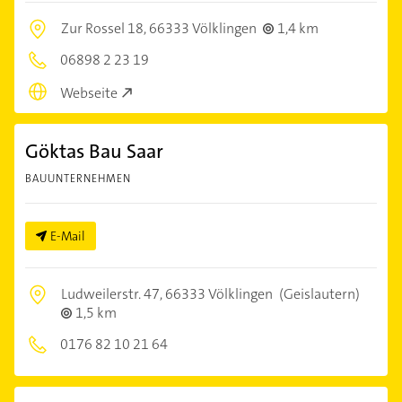
Zur Rossel 18,
66333 Völklingen
1,4 km
06898 2 23 19
Webseite
Göktas Bau Saar
BAUUNTERNEHMEN
E-Mail
Ludweilerstr. 47,
66333 Völklingen
(Geislautern)
1,5 km
0176 82 10 21 64