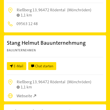
Rießberg 13,
96472 Rödental
(Mönchröden)
1,1 km
09563 12 48
Stang Helmut Bauunternehmung
BAUUNTERNEHMEN
E-Mail
Chat starten
Rießberg 13,
96472 Rödental
(Mönchröden)
1,1 km
Webseite