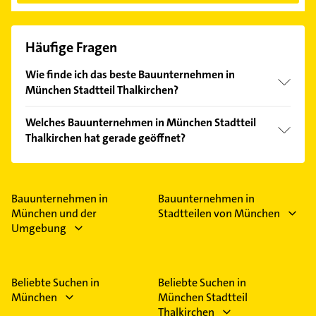
Häufige Fragen
Wie finde ich das beste Bauunternehmen in
München Stadtteil Thalkirchen?
Vergleichen Sie alle Anbieter anhand echter
Welches Bauunternehmen in München Stadtteil
Kundenmeinungen und profitieren Sie von den
Thalkirchen hat gerade geöffnet?
Empfehlungen. Die Suchergebnisse können Sie sich
einfach nach
Bewertungen
sortiert anzeigen lassen.
Im Anbieter-Bereich finden Sie alle
Öffnungszeiten
.
Bitte beachten Sie, dass diese an Sonn- und
Feiertagen abweichen können.
Bauunternehmen in
Bauunternehmen in
München und der
Stadtteilen von München
Umgebung
Beliebte Suchen in
Beliebte Suchen in
München
München Stadtteil
Thalkirchen