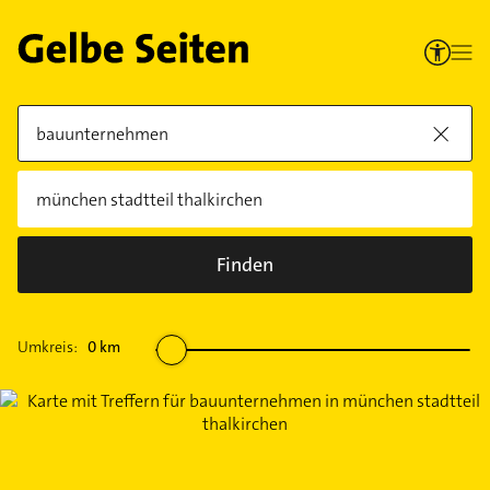
Finden
Umkreis:
0
km