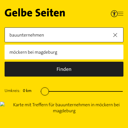
Finden
Umkreis:
0
km