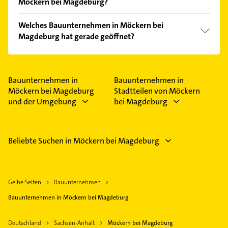
Möckern bei Magdeburg?
Vergleichen Sie alle Anbieter anhand echter
Welches Bauunternehmen in Möckern bei
Kundenmeinungen und profitieren Sie von den
Magdeburg hat gerade geöffnet?
Empfehlungen. Die Suchergebnisse können Sie sich
einfach nach
Bewertungen
sortiert anzeigen lassen.
Im Anbieter-Bereich finden Sie alle
Öffnungszeiten
.
Bitte beachten Sie, dass diese an Sonn- und
Feiertagen abweichen können.
Bauunternehmen in
Bauunternehmen in
Möckern bei Magdeburg
Stadtteilen von Möckern
und der Umgebung
bei Magdeburg
Beliebte Suchen in Möckern bei Magdeburg
Gelbe Seiten
Bauunternehmen
Bauunternehmen in Möckern bei Magdeburg
Deutschland
Sachsen-Anhalt
Möckern bei Magdeburg