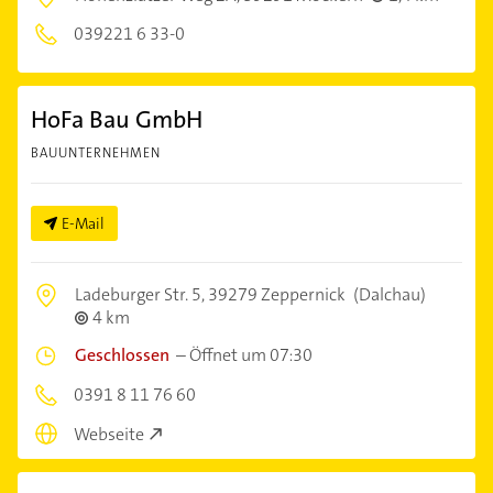
039221 6 33-0
HoFa Bau GmbH
BAUUNTERNEHMEN
E-Mail
Ladeburger Str. 5,
39279 Zeppernick
(Dalchau)
4 km
Geschlossen
–
Öffnet um 07:30
0391 8 11 76 60
Webseite