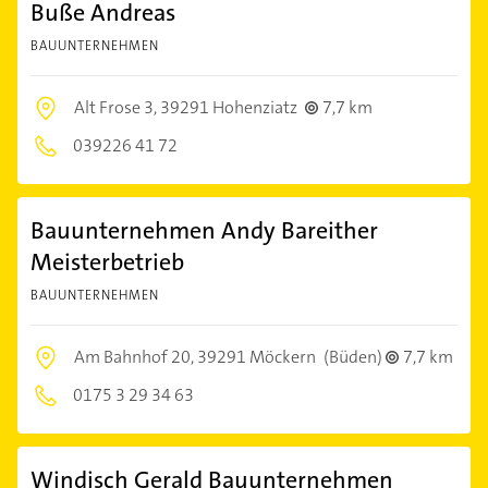
Buße Andreas
BAUUNTERNEHMEN
Alt Frose 3,
39291 Hohenziatz
7,7 km
039226 41 72
Bauunternehmen Andy Bareither
Meisterbetrieb
BAUUNTERNEHMEN
Am Bahnhof 20,
39291 Möckern
(Büden)
7,7 km
0175 3 29 34 63
Windisch Gerald Bauunternehmen