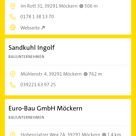
Im Rott 31,
39291 Möckern
506 m
0178 1 38 13 70
Webseite
Sandkuhl Ingolf
BAUUNTERNEHMEN
Mühlenstr. 4,
39291 Möckern
762 m
039221 63 97 25
Euro-Bau GmbH Möckern
BAUUNTERNEHMEN
Hohenziatzer Weg 2A,
39291 Möckern
1,4 km