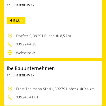
BAUUNTERNEHMEN
E-Mail
Dorfstr. 9,
39291 Büden
8,5 km
039224 4 18
Webseite
Ibe Bauunternehmen
BAUUNTERNEHMEN
Ernst-Thälmann-Str. 41,
39279 Hobeck
9,4 km
039245 41 01