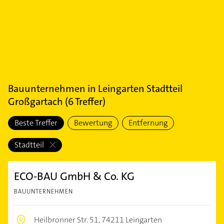
Bauunternehmen
in
Leingarten Stadtteil
Großgartach
(
6
Treffer)
Beste Treffer
Bewertung
Entfernung
Stadtteil
ECO-BAU GmbH & Co. KG
BAUUNTERNEHMEN
Heilbronner Str. 51,
74211 Leingarten