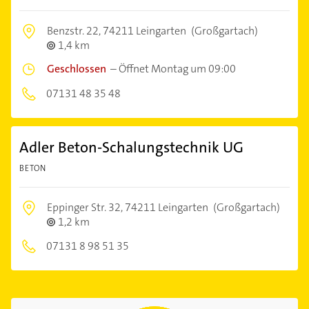
Benzstr. 22,
74211 Leingarten
(Großgartach)
1,4 km
Geschlossen
–
Öffnet Montag um 09:00
07131 48 35 48
Adler Beton-Schalungstechnik UG
BETON
Eppinger Str. 32,
74211 Leingarten
(Großgartach)
1,2 km
07131 8 98 51 35