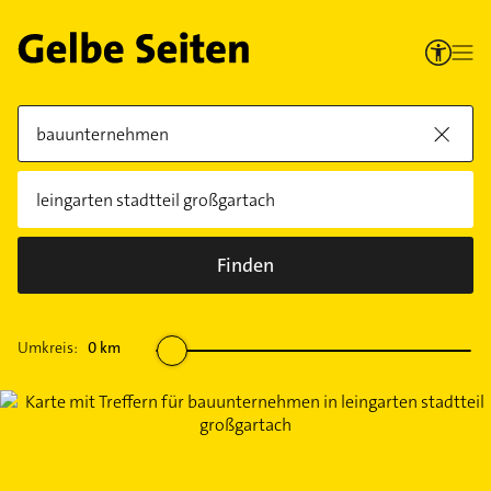
Finden
Umkreis:
0
km