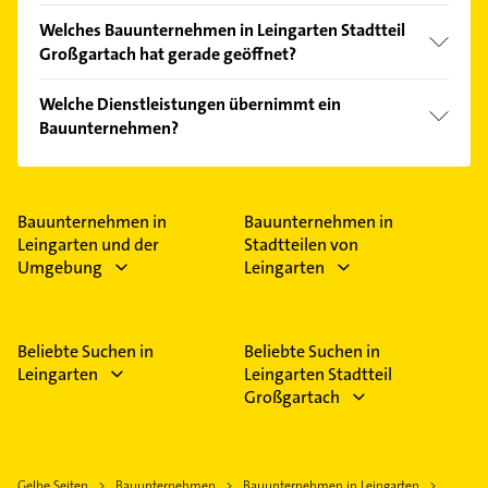
Vergleichen Sie alle Anbieter anhand echter
Welches Bauunternehmen in Leingarten Stadtteil
Kundenmeinungen und profitieren Sie von den
Großgartach hat gerade geöffnet?
Empfehlungen. Die Suchergebnisse können Sie sich
einfach nach
Bewertungen
sortiert anzeigen lassen.
Im Anbieter-Bereich finden Sie alle
Öffnungszeiten
.
Welche Dienstleistungen übernimmt ein
Bitte beachten Sie, dass diese an Sonn- und
Bauunternehmen?
Feiertagen abweichen können.
Folgende Leistungen werden angeboten:
Abbrucharbeiten, Abdichtungsarbeiten,
Altbausanierungen, Inn- und Außenputzarbeiten
Bauunternehmen in
Bauunternehmen in
und Mauerwerksarbeiten.
Leingarten und der
Stadtteilen von
Umgebung
Leingarten
Beliebte Suchen in
Beliebte Suchen in
Leingarten
Leingarten Stadtteil
Großgartach
Gelbe Seiten
Bauunternehmen
Bauunternehmen in Leingarten