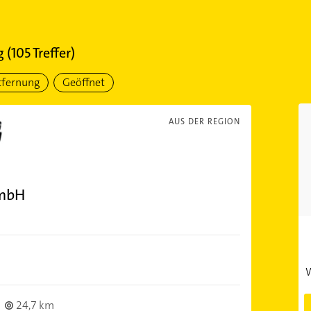
g
(
105
Treffer)
tfernung
Geöffnet
AUS DER REGION
GmbH
W
24,7 km