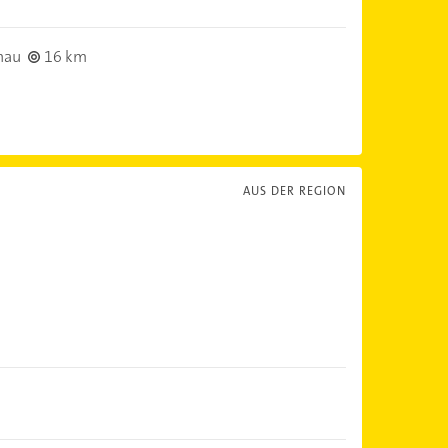
hau
16 km
AUS DER REGION