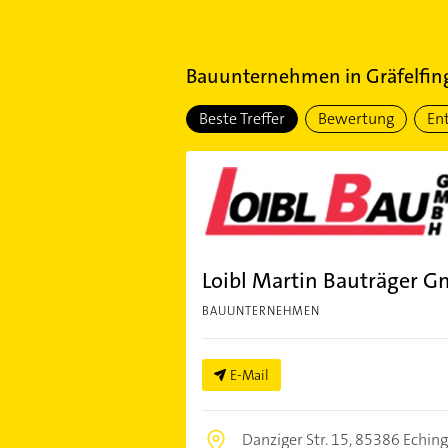
Bauunternehmen
in
Gräfelfin
Beste Treffer
Bewertung
En
Loibl Martin Bauträger 
BAUUNTERNEHMEN
E-Mail
Danziger Str. 15,
85386 Eching