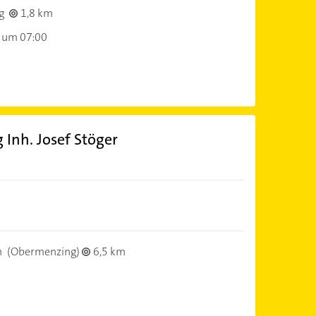
g
1,8 km
 um 07:00
Inh. Josef Stöger
n
(Obermenzing)
6,5 km