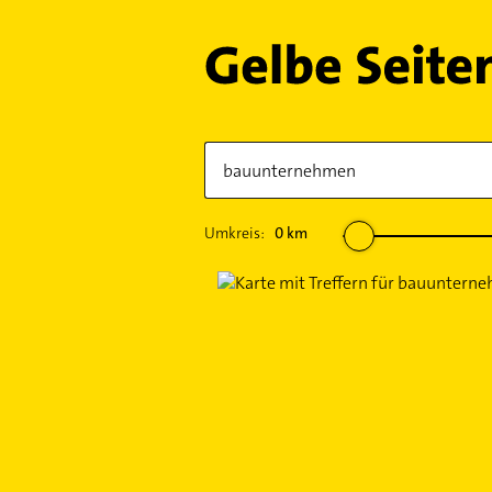
Umkreis:
0
km