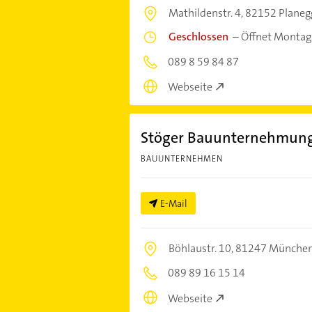
Mathildenstr. 4,
82152 Planeg
Geschlossen
–
Öffnet Montag
089 8 59 84 87
Webseite
Stöger Bauunternehmung 
BAUUNTERNEHMEN
E-Mail
Böhlaustr. 10,
81247 Münche
089 89 16 15 14
Webseite