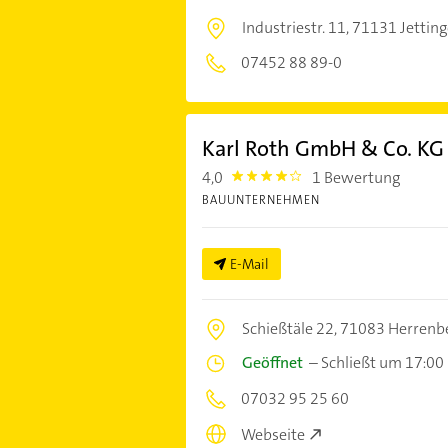
Industriestr. 11,
71131 Jettin
07452 88 89-0
Karl Roth GmbH & Co. KG
4,0
1 Bewertung
4.0
BAUUNTERNEHMEN
E-Mail
Schießtäle 22,
71083 Herrenb
Geöffnet
–
Schließt um 17:00
07032 95 25 60
Webseite