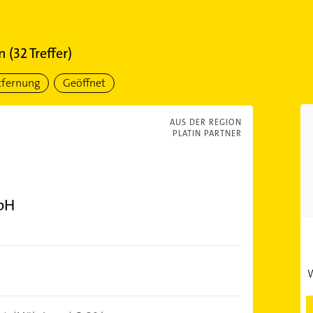
n
(
32
Treffer)
tfernung
Geöffnet
AUS DER REGION
PLATIN PARTNER
bH
W