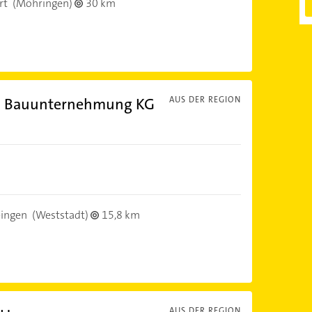
rt
(Möhringen)
30 km
. Bauunternehmung KG
AUS DER REGION
ingen
(Weststadt)
15,8 km
AUS DER REGION