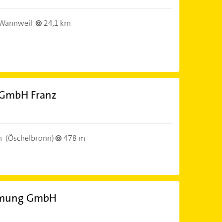
Wannweil
24,1 km
GmbH Franz
n
(Öschelbronn)
478 m
hmung GmbH