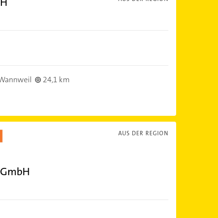
bH
Wannweil
24,1 km
AUS DER REGION
h GmbH