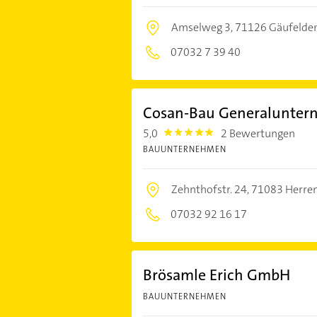
Amselweg 3,
71126 Gäufelde
07032 7 39 40
Cosan-Bau Generalunter
5,0
2 Bewertungen
5.0
BAUUNTERNEHMEN
Zehnthofstr. 24,
71083 Herre
07032 92 16 17
Brösamle Erich GmbH
BAUUNTERNEHMEN