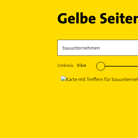
Umkreis:
0
km