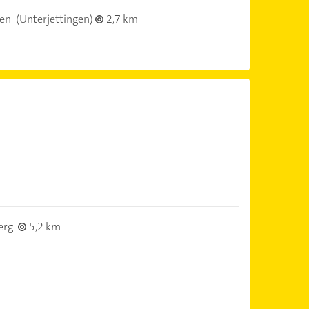
gen
(Unterjettingen)
2,7 km
erg
5,2 km