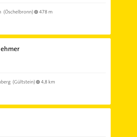
n
(Öschelbronn)
478 m
nehmer
nberg
(Gültstein)
4,8 km