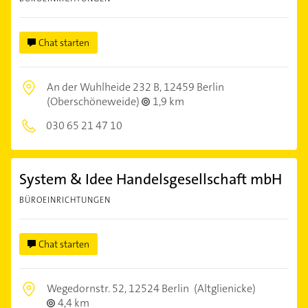
Chat starten
An der Wuhlheide 232 B,
12459 Berlin
(Oberschöneweide)
1,9 km
030 65 21 47 10
System & Idee Handelsgesellschaft mbH
BÜROEINRICHTUNGEN
Chat starten
Wegedornstr. 52,
12524 Berlin
(Altglienicke)
4,4 km