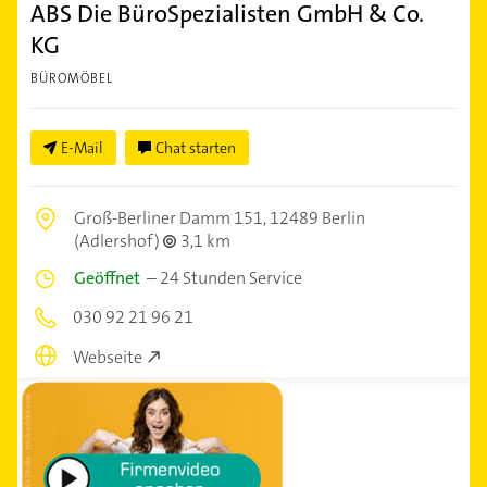
ABS Die BüroSpezialisten GmbH & Co.
KG
BÜROMÖBEL
E-Mail
Chat starten
Groß-Berliner Damm 151,
12489 Berlin
(Adlershof)
3,1 km
Geöffnet
–
24 Stunden Service
030 92 21 96 21
Webseite