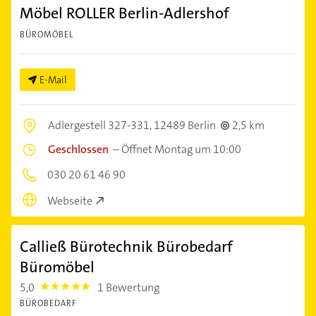
Möbel ROLLER Berlin-Adlershof
BÜROMÖBEL
E-Mail
Adlergestell 327-331,
12489 Berlin
2,5 km
Geschlossen
–
Öffnet Montag um 10:00
030 20 61 46 90
Webseite
Calließ Bürotechnik Bürobedarf
Büromöbel
5,0
1 Bewertung
5.0
BÜROBEDARF