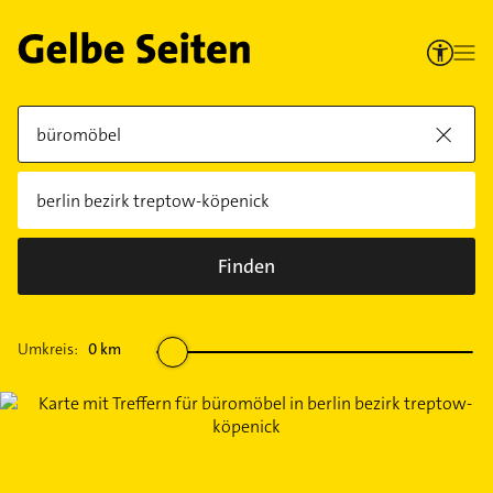
Finden
Umkreis:
0
km