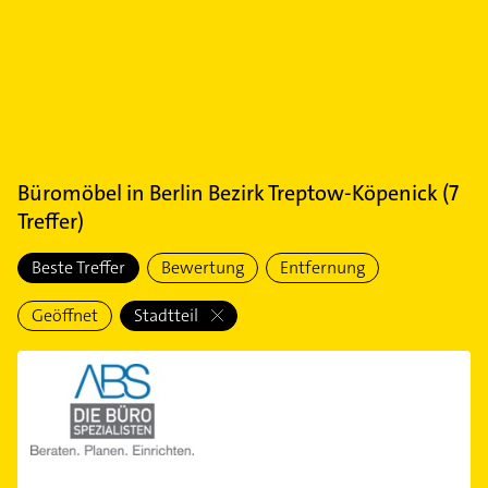
Büromöbel
in
Berlin Bezirk Treptow-Köpenick
(
7
Treffer)
Beste Treffer
Bewertung
Entfernung
Geöffnet
Stadtteil