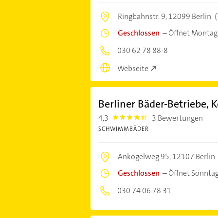
Ringbahnstr. 9,
12099 Berlin
(
Geschlossen
–
Öffnet Montag
030 62 78 88-8
Webseite
Berliner Bäder-Betriebe,
4,3
3 Bewertungen
4.3
SCHWIMMBÄDER
Ankogelweg 95,
12107 Berlin
Geschlossen
–
Öffnet Sonnta
030 74 06 78 31