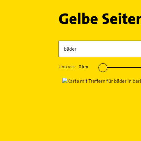
Umkreis:
0
km