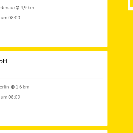
edenau)
4,9 km
 um 08:00
mbH
erlin
1,6 km
 um 08:00