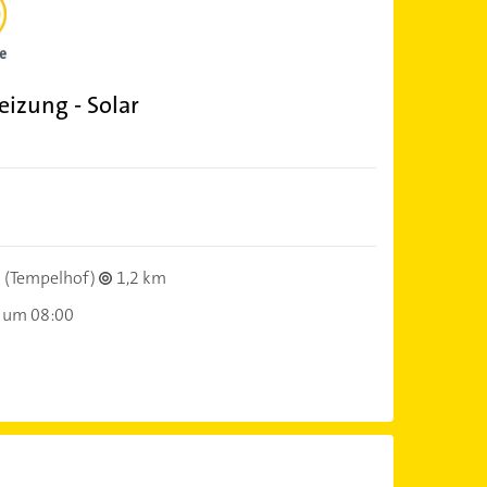
izung - Solar
(Tempelhof)
1,2 km
 um 08:00