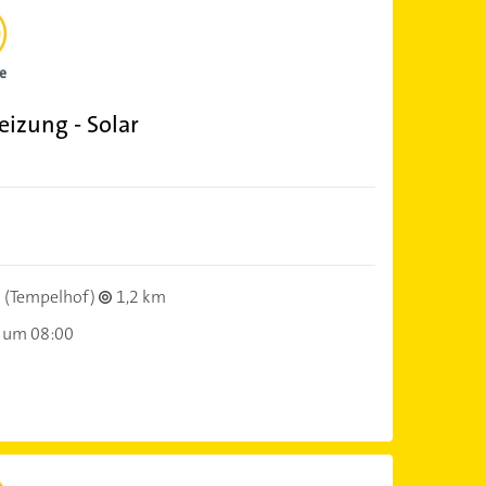
izung - Solar
(Tempelhof)
1,2 km
 um 08:00