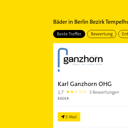
Bäder
in
Berlin Bezirk Tempel
Beste Treffer
Bewertung
En
Karl Ganzhorn OHG
1,7
3 Bewertungen
1.7
BÄDER
E-Mail