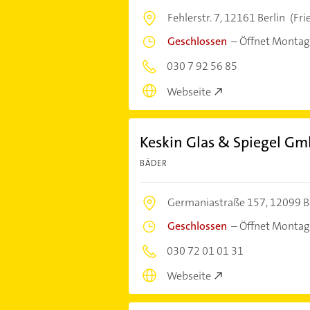
Fehlerstr. 7,
12161 Berlin
(Fri
Geschlossen
–
Öffnet Montag
030 7 92 56 85
Webseite
Keskin Glas & Spiegel G
BÄDER
Germaniastraße 157,
12099 B
Geschlossen
–
Öffnet Montag
030 72 01 01 31
Webseite