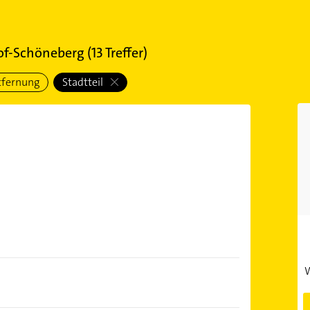
hof-Schöneberg
(
13
Treffer)
tfernung
Stadtteil
W