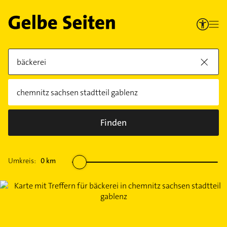
Finden
Umkreis:
0
km