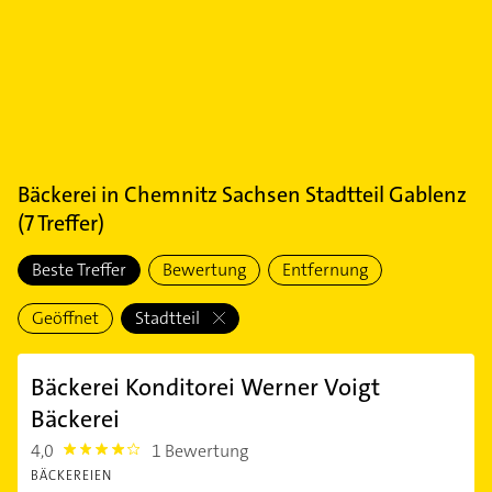
Bäckerei
in
Chemnitz Sachsen Stadtteil Gablenz
(
7
Treffer)
Beste Treffer
Bewertung
Entfernung
Geöffnet
Stadtteil
Bäckerei Konditorei Werner Voigt
Bäckerei
4,0
1 Bewertung
4.0
BÄCKEREIEN