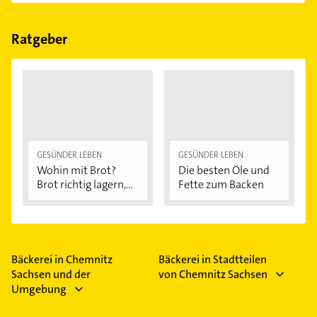
Folgende Leistungen werden angeboten: App-
Zahlung Carwash, Backwaren, Bistro, Kaffeegeschäft
und Kfz Waschanlage.
Ratgeber
GESÜNDER LEBEN
GESÜNDER LEBEN
Wohin mit Brot?
Die besten Öle und
Brot richtig lagern,...
Fette zum Backen
Bäckerei in Chemnitz
Bäckerei in Stadtteilen
Sachsen und der
von Chemnitz Sachsen
Umgebung