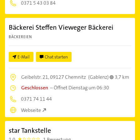
0371 5 43 03 84
Bäckerei Steffen Vieweger Bäckerei
BÄCKEREIEN
E-Mail
Chat starten
Geibelstr. 21,
09127 Chemnitz
(Gablenz)
3,7 km
Geschlossen
–
Öffnet Dienstag um 06:30
0371 74 11 44
Webseite
star Tankstelle
1,0
1 Bewertung
1.0