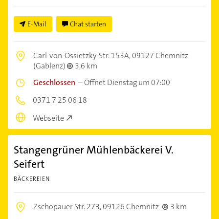
E-Mail
Chat starten
Carl-von-Ossietzky-Str. 153A,
09127 Chemnitz
(Gablenz)
3,6 km
Geschlossen
–
Öffnet Dienstag um 07:00
0371 7 25 06 18
Webseite
Stangengrüner Mühlenbäckerei V.
Seifert
BÄCKEREIEN
Zschopauer Str. 273,
09126 Chemnitz
3 km