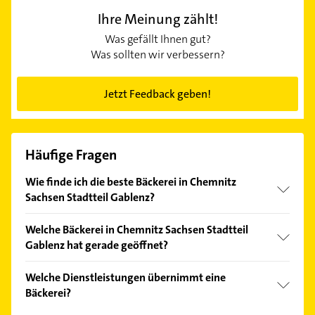
Ihre Meinung zählt!
Was gefällt Ihnen gut?
Was sollten wir verbessern?
Jetzt Feedback geben!
Häufige Fragen
Wie finde ich die beste Bäckerei in Chemnitz
Sachsen Stadtteil Gablenz?
Vergleichen Sie alle Anbieter anhand echter
Welche Bäckerei in Chemnitz Sachsen Stadtteil
Kundenmeinungen und profitieren Sie von den
Gablenz hat gerade geöffnet?
Empfehlungen. Die Suchergebnisse können Sie sich
einfach nach
Bewertungen
sortiert anzeigen lassen.
Im Anbieter-Bereich finden Sie alle
Öffnungszeiten
.
Welche Dienstleistungen übernimmt eine
Bitte beachten Sie, dass diese an Sonn- und
Bäckerei?
Feiertagen abweichen können.