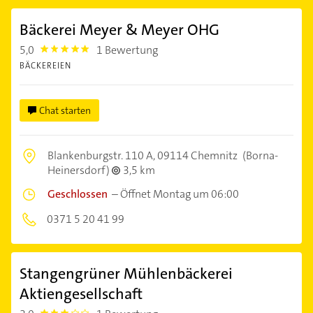
Bäckerei Meyer & Meyer OHG
5,0
1 Bewertung
5.0
BÄCKEREIEN
Chat starten
Blankenburgstr. 110 A,
09114 Chemnitz
(Borna-
Heinersdorf)
3,5 km
Geschlossen
–
Öffnet Montag um 06:00
0371 5 20 41 99
Stangengrüner Mühlenbäckerei
Aktiengesellschaft