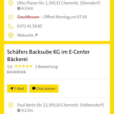
Otto-Planer-Str. 1,
09131 Chemnitz
(Ebersdorf)
4,3 km
Geschlossen
–
Öffnet Montag um 07:30
0371 41 58 85
Webseite
Schäfers Backsube KG im E-Center
Bäckerei
5,0
1 Bewertung
5.0
BÄCKEREIEN
E-Mail
Chat starten
Paul-Bertz-Str. 12,
09120 Chemnitz
(Helbersdorf)
4,1 km