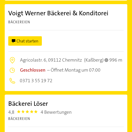
Voigt Werner Bäckerei & Konditorei
BÄCKEREIEN
Chat starten
Agricolastr. 6,
09112 Chemnitz
(Kaßberg)
996 m
Geschlossen
–
Öffnet Montag um 07:00
0371 3 55 19 72
Bäckerei Löser
4,8
4 Bewertungen
4.8
BÄCKEREIEN