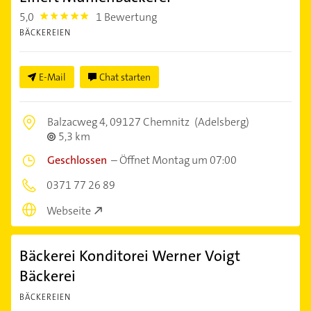
5,0
1 Bewertung
5.0
BÄCKEREIEN
E-Mail
Chat starten
Balzacweg 4,
09127 Chemnitz
(Adelsberg)
5,3 km
Geschlossen
–
Öffnet Montag um 07:00
0371 77 26 89
Webseite
Bäckerei Konditorei Werner Voigt
Bäckerei
BÄCKEREIEN