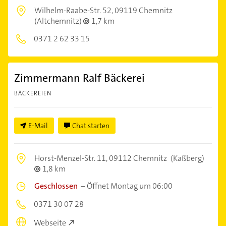
Wilhelm-Raabe-Str. 52,
09119 Chemnitz
(Altchemnitz)
1,7 km
0371 2 62 33 15
Zimmermann Ralf Bäckerei
BÄCKEREIEN
E-Mail
Chat starten
Horst-Menzel-Str. 11,
09112 Chemnitz
(Kaßberg)
1,8 km
Geschlossen
–
Öffnet Montag um 06:00
0371 30 07 28
Webseite