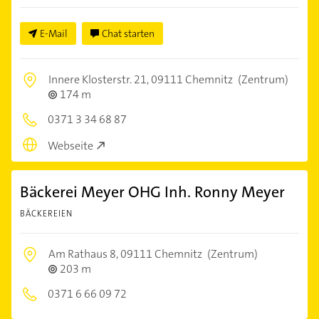
E-Mail
Chat starten
Innere Klosterstr. 21,
09111 Chemnitz
(Zentrum)
174 m
0371 3 34 68 87
Webseite
Bäckerei Meyer OHG Inh. Ronny Meyer
BÄCKEREIEN
Am Rathaus 8,
09111 Chemnitz
(Zentrum)
203 m
0371 6 66 09 72