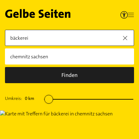
Finden
Umkreis:
0
km