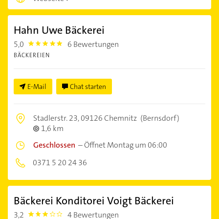
Hahn Uwe Bäckerei
5,0
6 Bewertungen
5.0
BÄCKEREIEN
E-Mail
Chat starten
Stadlerstr. 23,
09126 Chemnitz
(Bernsdorf)
1,6 km
Geschlossen
–
Öffnet Montag um 06:00
0371 5 20 24 36
Bäckerei Konditorei Voigt Bäckerei
3,2
4 Bewertungen
3.2