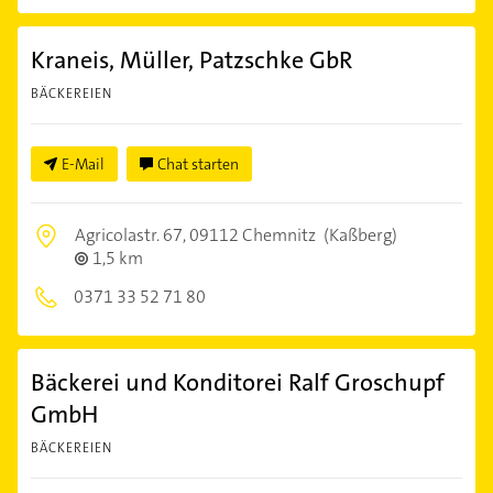
Kraneis, Müller, Patzschke GbR
BÄCKEREIEN
E-Mail
Chat starten
Agricolastr. 67,
09112 Chemnitz
(Kaßberg)
1,5 km
0371 33 52 71 80
Bäckerei und Konditorei Ralf Groschupf
GmbH
BÄCKEREIEN