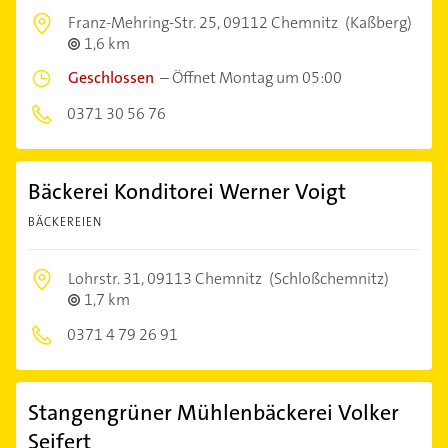
Franz-Mehring-Str. 25,
09112 Chemnitz
(Kaßberg)
1,6 km
Geschlossen
–
Öffnet Montag um 05:00
0371 30 56 76
Bäckerei Konditorei Werner Voigt
BÄCKEREIEN
Lohrstr. 31,
09113 Chemnitz
(Schloßchemnitz)
1,7 km
0371 4 79 26 91
Stangengrüner Mühlenbäckerei Volker
Seifert