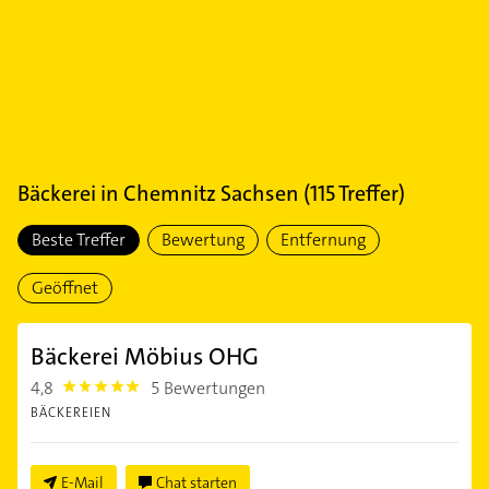
Bäckerei
in
Chemnitz Sachsen
(
115
Treffer)
Beste Treffer
Bewertung
Entfernung
Geöffnet
Bäckerei Möbius OHG
4,8
5 Bewertungen
4.8
BÄCKEREIEN
E-Mail
Chat starten