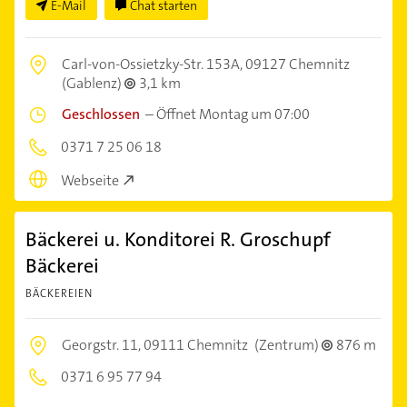
E-Mail
Chat starten
Carl-von-Ossietzky-Str. 153A,
09127 Chemnitz
(Gablenz)
3,1 km
Geschlossen
–
Öffnet Montag um 07:00
0371 7 25 06 18
Webseite
Bäckerei u. Konditorei R. Groschupf
Bäckerei
BÄCKEREIEN
Georgstr. 11,
09111 Chemnitz
(Zentrum)
876 m
0371 6 95 77 94