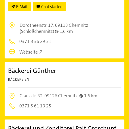
E-Mail
Chat starten
Dorotheenstr. 17,
09113 Chemnitz
(Schloßchemnitz)
1,6 km
0371 3 36 29 31
Webseite
Bäckerei Günther
BÄCKEREIEN
Clausstr. 32,
09126 Chemnitz
1,6 km
0371 5 61 13 25
Bäckerei und Konditorei Ralf Groschupf