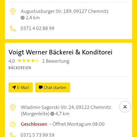
Augustusburger Str. 189,
09127 Chemnitz
2,4 km
0371 4 02 88 99
Voigt Werner Bäckerei & Konditorei
4,0
1 Bewertung
4.0
BÄCKEREIEN
E-Mail
Chat starten
Wladimir-Sagorski-Str. 24,
09122 Chemnitz
(Morgenleite)
4,7 km
Geschlossen
–
Öffnet Montag um 08:00
0371 5 73 99 59