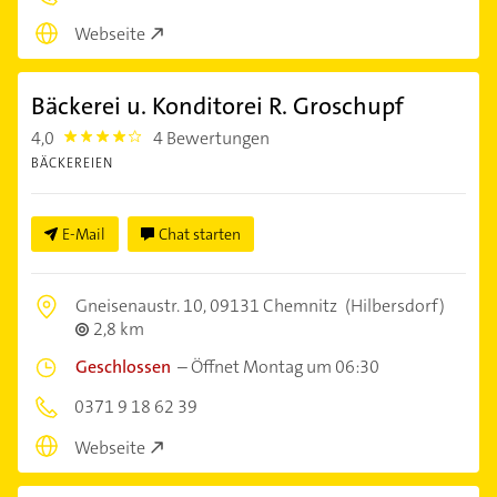
Webseite
Bäckerei u. Konditorei R. Groschupf
4,0
4 Bewertungen
4.0
BÄCKEREIEN
E-Mail
Chat starten
Gneisenaustr. 10,
09131 Chemnitz
(Hilbersdorf)
2,8 km
Geschlossen
–
Öffnet Montag um 06:30
0371 9 18 62 39
Webseite