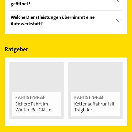
geöffnet?
Empfehlungen. Die Suchergebnisse können Sie sich
einfach nach
Bewertungen
sortiert anzeigen lassen.
Im Anbieter-Bereich finden Sie alle
Öffnungszeiten
.
Welche Dienstleistungen übernimmt eine
Bitte beachten Sie, dass diese an Sonn- und
Autowerkstatt?
Feiertagen abweichen können.
Folgende Leistungen werden angeboten:
Reifenwechsel, Ölwechsel, Auspuffservice und
Reifenservice.
Ratgeber
RECHT & FINANZEN
RECHT & FINANZEN
Sichere Fahrt im
Kettenauffahrunfall:
Winter: Bei Glätte...
Trägt der...