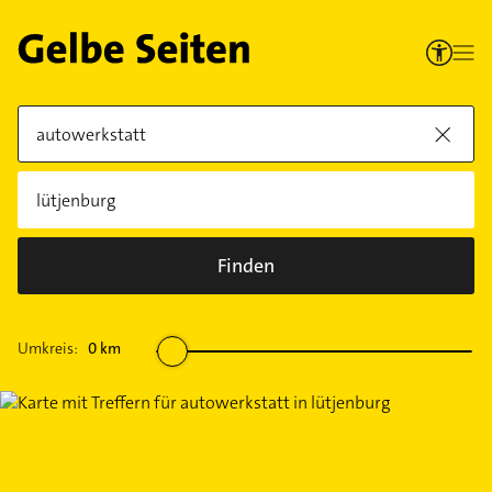
Finden
Umkreis:
0
km