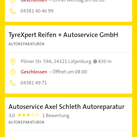
04381 40 46 99
TyreXpert Reifen + Autoservice GmbH
AUTOREPARATUREN
Plöner Str. 59A,
24321 Lütjenburg
830 m
Geschlossen
–
Öffnet um 08:00
04381 49 71
Autoservice Axel Schleth Autoreparatur
3,0
1 Bewertung
3.0
AUTOREPARATUREN