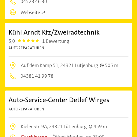
04523 46 30
Webseite
Kühl Arndt Kfz/Zweiradtechnik
5,0
1 Bewertung
5.0
AUTOREPARATUREN
Auf dem Kamp 51,
24321 Lütjenburg
505 m
04381 41 99 78
Auto-Service-Center Detlef Wirges
AUTOREPARATUREN
Kieler Str. 9A,
24321 Lütjenburg
459 m
Geschlossen
–
Öffnet Montag um 08:00