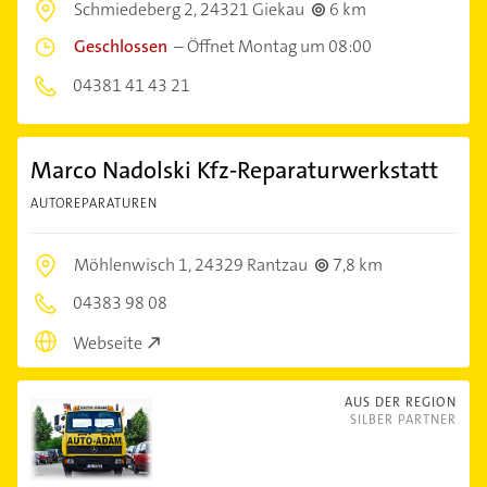
Schmiedeberg 2,
24321 Giekau
6 km
Geschlossen
–
Öffnet Montag um 08:00
04381 41 43 21
Marco Nadolski Kfz-Reparaturwerkstatt
AUTOREPARATUREN
Möhlenwisch 1,
24329 Rantzau
7,8 km
04383 98 08
Webseite
AUS DER REGION
SILBER PARTNER