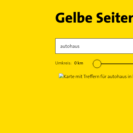
Umkreis:
0
km