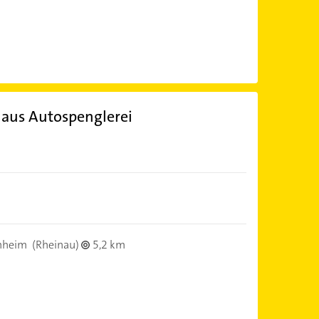
haus Autospenglerei
nheim
(Rheinau)
5,2 km