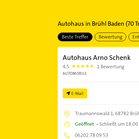
Autohaus
in
Brühl Baden
(
70
Tr
Beste Treffer
Bewertung
En
Autohaus Arno Schenk
4,5
1 Bewertung
4.5
AUTOMOBILE
E-Mail
Traumannswald 1,
68782 Brü
Geöffnet
–
Schließt um 18:00
06202 78 09 53