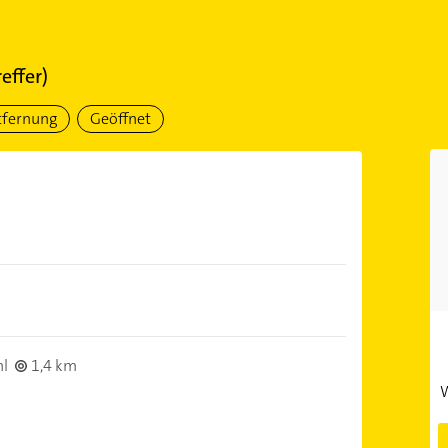
effer)
tfernung
Geöffnet
hl
1,4 km
W