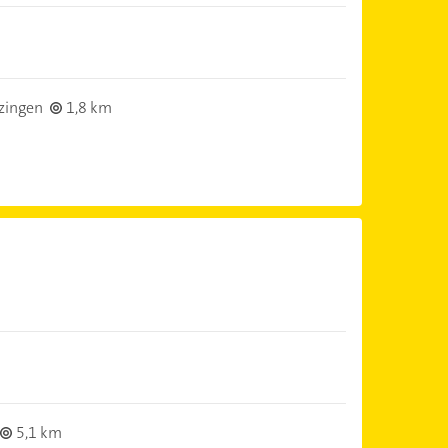
zingen
1,8 km
5,1 km