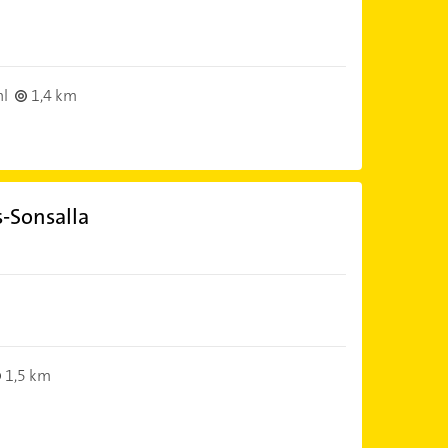
hl
1,4 km
s-Sonsalla
1,5 km