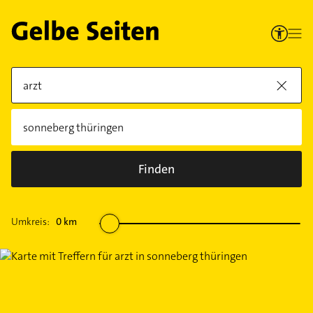
Finden
Umkreis:
0
km