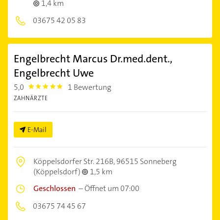
1,4 km
03675 42 05 83
Engelbrecht Marcus Dr.med.dent.,
Engelbrecht Uwe
5,0
1 Bewertung
5.0
ZAHNÄRZTE
E-Mail
Köppelsdorfer Str. 216B,
96515 Sonneberg
(Köppelsdorf)
1,5 km
Geschlossen
–
Öffnet um 07:00
03675 74 45 67