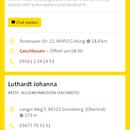
Lüdicke mit Fachkompetenz und Herzblut Ih...
Chat starten
Rosenauer Str. 11,
96450 Coburg
18,4 km
Geschlossen
–
Öffnet um 08:00
09561 2 34 24 53
Luthardt Johanna
ÄRZTE: ALLGEMEINMEDIZIN (FACHÄRZTE)
Langer Weg 5,
96515 Sonneberg
(Oberlind)
373 m
03675 70 33 31