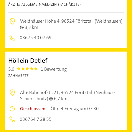
ÄRZTE: ALLGEMEINMEDIZIN (FACHÄRZTE)
Weidhäuser Höhe 4,
96524 Föritztal
(Weidhausen)
3,3 km
03675 40 07 69
Höllein Detlef
5,0
1 Bewertung
5.0
ZAHNÄRZTE
Alte Bahnhofstr. 21,
96524 Föritztal
(Neuhaus-
Schierschnitz)
6,7 km
Geschlossen
–
Öffnet Freitag um 07:30
036764 7 28 55