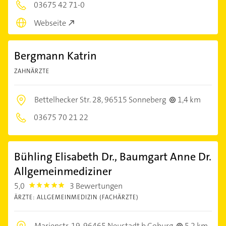
03675 42 71-0
Webseite
Bergmann Katrin
ZAHNÄRZTE
Bettelhecker Str. 28,
96515 Sonneberg
1,4 km
03675 70 21 22
Bühling Elisabeth Dr., Baumgart Anne Dr.
Allgemeinmediziner
5,0
3 Bewertungen
5.0
ÄRZTE: ALLGEMEINMEDIZIN (FACHÄRZTE)
Marienstr. 19,
96465 Neustadt b.Coburg
5,2 km