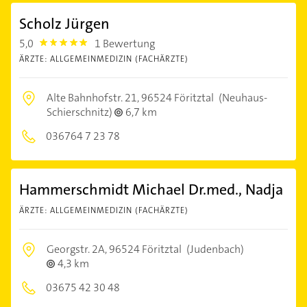
Scholz Jürgen
5,0
1 Bewertung
5.0
ÄRZTE: ALLGEMEINMEDIZIN (FACHÄRZTE)
Alte Bahnhofstr. 21,
96524 Föritztal
(Neuhaus-
Schierschnitz)
6,7 km
036764 7 23 78
Hammerschmidt Michael Dr.med., Nadja
ÄRZTE: ALLGEMEINMEDIZIN (FACHÄRZTE)
Georgstr. 2A,
96524 Föritztal
(Judenbach)
4,3 km
03675 42 30 48