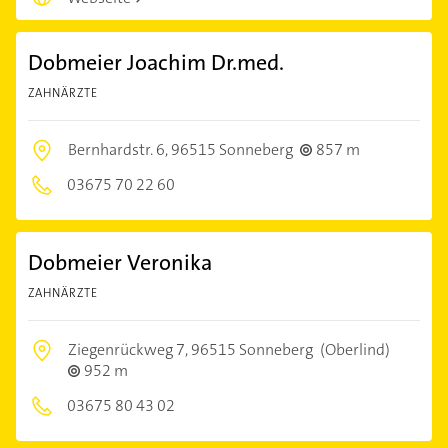
Dobmeier Joachim Dr.med.
ZAHNÄRZTE
Bernhardstr. 6,
96515 Sonneberg
857 m
03675 70 22 60
Dobmeier Veronika
ZAHNÄRZTE
Ziegenrückweg 7,
96515 Sonneberg
(Oberlind)
952 m
03675 80 43 02