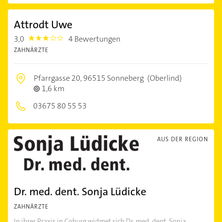
Attrodt Uwe
3,0
4 Bewertungen
3.0
ZAHNÄRZTE
Pfarrgasse 20,
96515 Sonneberg
(Oberlind)
1,6 km
03675 80 55 53
AUS DER REGION
Dr. med. dent. Sonja Lüdicke
ZAHNÄRZTE
In ihrer Praxis in Coburg widmet sich Dr. med. dent. Sonja