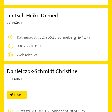
Jentsch Heiko Dr.med.
ZAHNÄRZTE
Rathenaustr. 32,
96515 Sonneberg
417 m
03675 70 35 13
Webseite
Danielczok-Schmidt Christine
ZAHNÄRZTE
E-Mail
Juttastr. 23,
96515 Sonneberg
509 m