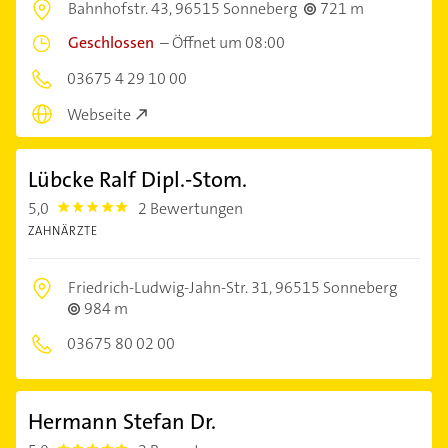
Bahnhofstr. 43,
96515 Sonneberg
721 m
Geschlossen
–
Öffnet um 08:00
03675 4 29 10 00
Webseite
Lübcke Ralf Dipl.-Stom.
5,0
2 Bewertungen
5.0
ZAHNÄRZTE
Friedrich-Ludwig-Jahn-Str. 31,
96515 Sonneberg
984 m
03675 80 02 00
Hermann Stefan Dr.