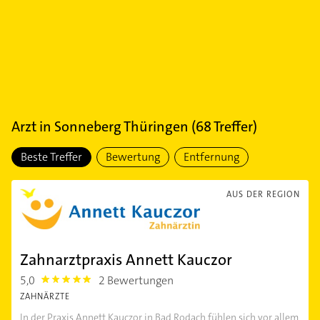
Arzt
in
Sonneberg Thüringen
(
68
Treffer)
Beste Treffer
Bewertung
Entfernung
AUS DER REGION
Zahnarztpraxis Annett Kauczor
5,0
2 Bewertungen
5.0
ZAHNÄRZTE
In der Praxis Annett Kauczor in Bad Rodach fühlen sich vor allem