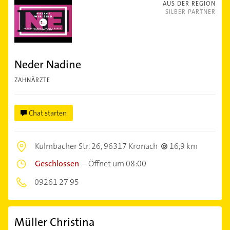
AUS DER REGION
SILBER PARTNER
Neder Nadine
ZAHNÄRZTE
Chat starten
Kulmbacher Str. 26,
96317 Kronach
16,9 km
Geschlossen
–
Öffnet um 08:00
09261 27 95
Müller Christina