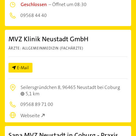
Geschlossen
–
Öffnet um 08:30
09568 44 40
MVZ Klinik Neustadt GmbH
ÄRZTE: ALLGEMEINMEDIZIN (FACHÄRZTE)
E-Mail
Seilersgründchen 8,
96465 Neustadt bei Coburg
5,1 km
09568 89 71 00
Webseite
Sana MVZ Neustadt in Coburg - Praxis