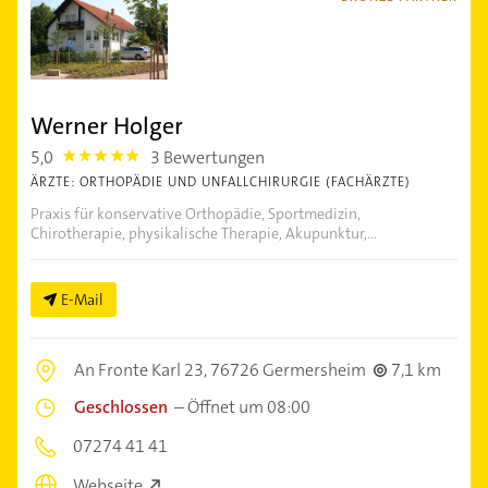
Werner Holger
5,0
3 Bewertungen
5.0
ÄRZTE: ORTHOPÄDIE UND UNFALLCHIRURGIE (FACHÄRZTE)
Praxis für konservative Orthopädie, Sportmedizin,
Chirotherapie, physikalische Therapie, Akupunktur,...
E-Mail
An Fronte Karl 23,
76726 Germersheim
7,1 km
Geschlossen
–
Öffnet um 08:00
07274 41 41
Webseite