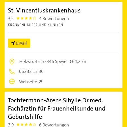
St. Vincentiuskrankenhaus
3,5
4 Bewertungen
3.5
KRANKENHÄUSER UND KLINIKEN
E-Mail
Holzstr. 4a,
67346 Speyer
4,2 km
06232 13 30
Webseite
Tochtermann-Arens Sibylle Dr.med.
Fachärztin für Frauenheilkunde und
Geburtshilfe
3,9
6 Bewertungen
3.9