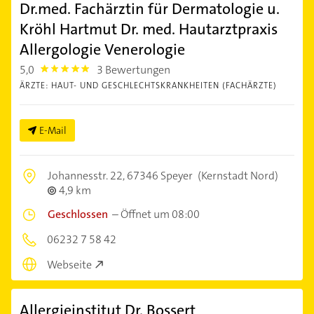
Dr.med. Fachärztin für Dermatologie u.
Kröhl Hartmut Dr. med. Hautarztpraxis
Allergologie Venerologie
5,0
3 Bewertungen
5.0
ÄRZTE: HAUT- UND GESCHLECHTSKRANKHEITEN (FACHÄRZTE)
E-Mail
Johannesstr. 22,
67346 Speyer
(Kernstadt Nord)
4,9 km
Geschlossen
–
Öffnet um 08:00
06232 7 58 42
Webseite
Allergieinstitut Dr. Bossert