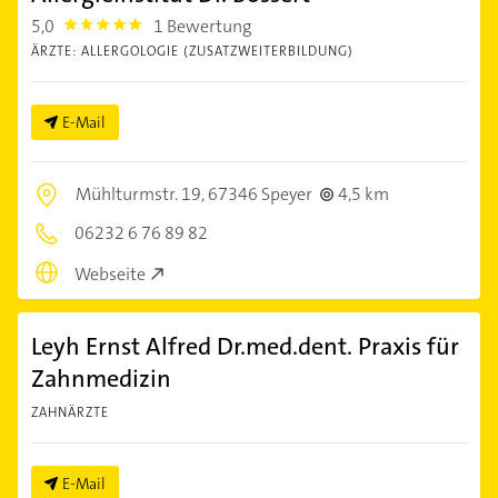
5,0
1 Bewertung
5.0
ÄRZTE: ALLERGOLOGIE (ZUSATZWEITERBILDUNG)
E-Mail
Mühlturmstr. 19,
67346 Speyer
4,5 km
06232 6 76 89 82
Webseite
Leyh Ernst Alfred Dr.med.dent. Praxis für
Zahnmedizin
ZAHNÄRZTE
E-Mail