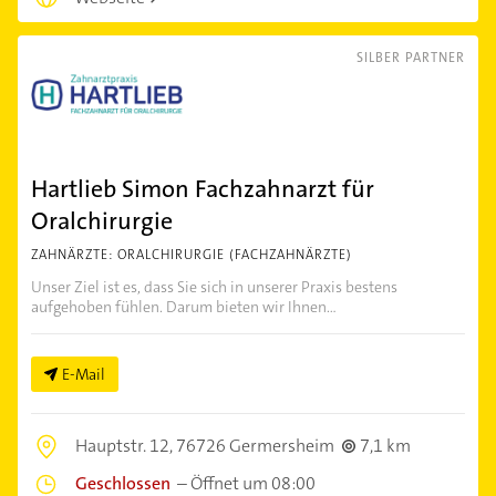
SILBER PARTNER
Hartlieb Simon Fachzahnarzt für
Oralchirurgie
ZAHNÄRZTE: ORALCHIRURGIE (FACHZAHNÄRZTE)
Unser Ziel ist es, dass Sie sich in unserer Praxis bestens
aufgehoben fühlen. Darum bieten wir Ihnen...
E-Mail
Hauptstr. 12,
76726 Germersheim
7,1 km
Geschlossen
–
Öffnet um 08:00