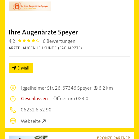
Ihre Augenärzte Speyer
4,2
6 Bewertungen
4.2000003
ÄRZTE: AUGENHEILKUNDE (FACHÄRZTE)
E-Mail
Iggelheimer Str. 26,
67346 Speyer
6,2 km
Geschlossen
–
Öffnet um 08:00
06232 6 52 90
Webseite
BRONZE PARTNER