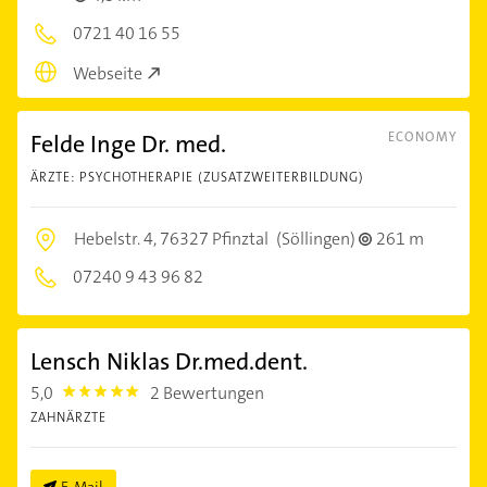
0721 40 16 55
Webseite
Felde Inge Dr. med.
ECONOMY
ÄRZTE: PSYCHOTHERAPIE (ZUSATZWEITERBILDUNG)
Hebelstr. 4,
76327 Pfinztal
(Söllingen)
261 m
07240 9 43 96 82
Lensch Niklas Dr.med.dent.
5,0
2 Bewertungen
5.0
ZAHNÄRZTE
E-Mail