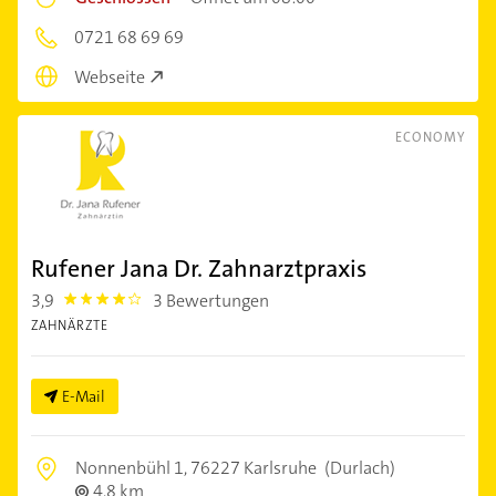
0721 68 69 69
Webseite
ECONOMY
Rufener Jana Dr. Zahnarztpraxis
3,9
3 Bewertungen
3.9
ZAHNÄRZTE
E-Mail
Nonnenbühl 1,
76227 Karlsruhe
(Durlach)
4,8 km