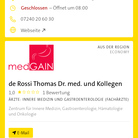
Geschlossen
–
Öffnet um 08:00
07240 20 60 30
Webseite
AUS DER REGION
ECONOMY
de Rossi Thomas Dr. med. und Kollegen
1,0
1 Bewertung
1.0
ÄRZTE: INNERE MEDIZIN UND GASTROENTEROLOGIE (FACHÄRZTE)
Zentrum für Innere Medizin, Gastroenterologie, Hämatologie
und Onkologie
E-Mail