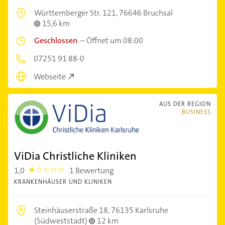
Württemberger Str. 121,
76646 Bruchsal
15,6 km
Geschlossen
–
Öffnet um 08:00
07251 91 88-0
Webseite
AUS DER REGION
BUSINESS
ViDia Christliche Kliniken
1,0
1 Bewertung
1.0
KRANKENHÄUSER UND KLINIKEN
Steinhäuserstraße 18,
76135 Karlsruhe
(Südweststadt)
12 km