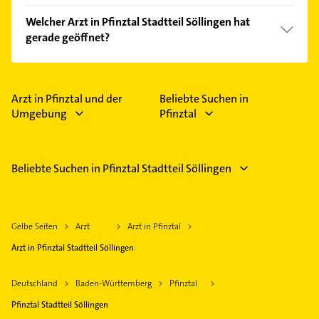
Vergleichen Sie alle Anbieter anhand echter
Welcher Arzt in Pfinztal Stadtteil Söllingen hat
Kundenmeinungen und profitieren Sie von den
gerade geöffnet?
Empfehlungen. Die Suchergebnisse können Sie sich
einfach nach
Bewertungen
sortiert anzeigen lassen.
Im Anbieter-Bereich finden Sie alle
Öffnungszeiten
.
Bitte beachten Sie, dass diese an Sonn- und
Feiertagen abweichen können.
Arzt in Pfinztal und der
Beliebte Suchen in
Umgebung
Pfinztal
Beliebte Suchen in Pfinztal Stadtteil Söllingen
Gelbe Seiten
Arzt
Arzt in Pfinztal
Arzt in Pfinztal Stadtteil Söllingen
Deutschland
Baden-Württemberg
Pfinztal
Pfinztal Stadtteil Söllingen