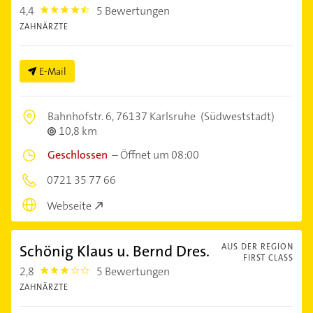
4,4
5 Bewertungen
4.4
ZAHNÄRZTE
E-Mail
Bahnhofstr. 6,
76137 Karlsruhe
(Südweststadt)
10,8 km
Geschlossen
–
Öffnet um 08:00
0721 35 77 66
Webseite
Schönig Klaus u. Bernd Dres.
AUS DER REGION
FIRST CLASS
2,8
5 Bewertungen
2.8
ZAHNÄRZTE