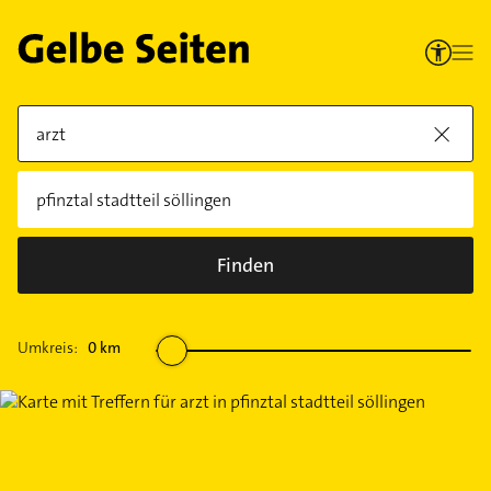
Finden
Umkreis:
0
km