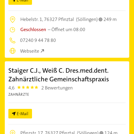
Hebelstr. 1,
76327 Pfinztal
(Söllingen)
249 m
Geschlossen
–
Öffnet um 08:00
07240 9 44 78 80
Webseite
Staiger C.J., Weiß C. Dres.med.dent.
Zahnärztliche Gemeinschaftspraxis
4,6
2 Bewertungen
4.6
ZAHNÄRZTE
E-Mail
Pfinzstr. 17,
76327 Pfinztal
(Söllingen)
124 m