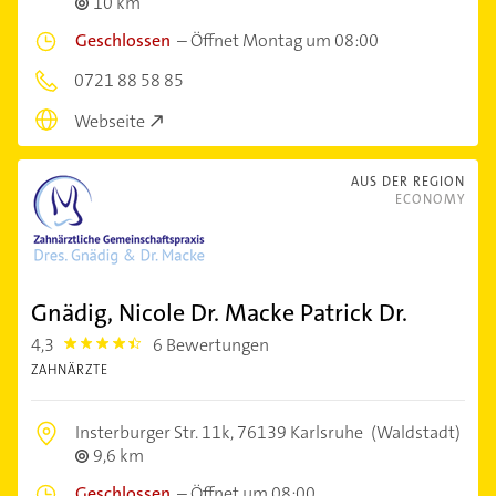
10 km
Geschlossen
–
Öffnet Montag um 08:00
0721 88 58 85
Webseite
AUS DER REGION
ECONOMY
Gnädig, Nicole Dr. Macke Patrick Dr.
4,3
6 Bewertungen
4.3
ZAHNÄRZTE
Insterburger Str. 11k,
76139 Karlsruhe
(Waldstadt)
9,6 km
Geschlossen
–
Öffnet um 08:00