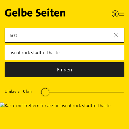
Finden
Umkreis:
0
km