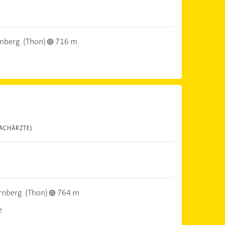
nberg
(Thon)
716 m
FACHÄRZTE)
rnberg
(Thon)
764 m
e