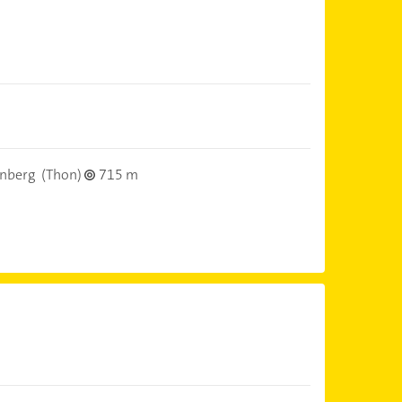
nberg
(Thon)
715 m