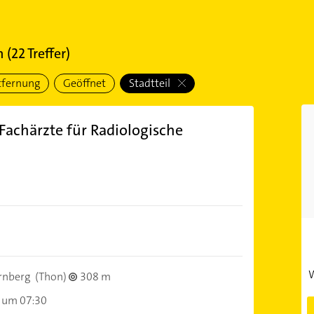
n
(
22
Treffer)
tfernung
Geöffnet
Stadtteil
Fachärzte für Radiologische
W
rnberg
(Thon)
308 m
 um 07:30