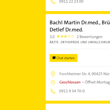
0911 22 23 00
Bachl Martin Dr.med., Brü
Detlef Dr.med.
3,0
2 Bewertungen
3.0
ÄRZTE: ORTHOPÄDIE UND UNFALLCHIRUR
Chat starten
Forchheimer Str. 4,
90425 Nür
Geschlossen
–
Öffnet Montag
0911 9 34 70-0