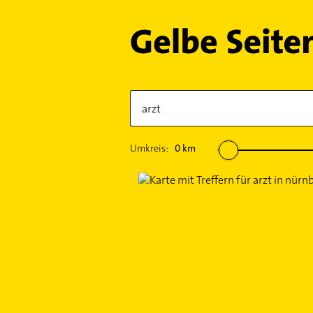
Umkreis:
0
km