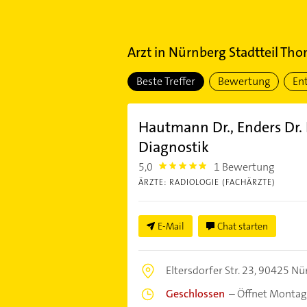
Arzt
in
Nürnberg Stadtteil Tho
Beste Treffer
Bewertung
En
Hautmann Dr., Enders Dr. 
Diagnostik
5,0
1 Bewertung
5.0
ÄRZTE: RADIOLOGIE (FACHÄRZTE)
E-Mail
Chat starten
Eltersdorfer Str. 23,
90425 Nü
Geschlossen
–
Öffnet Montag