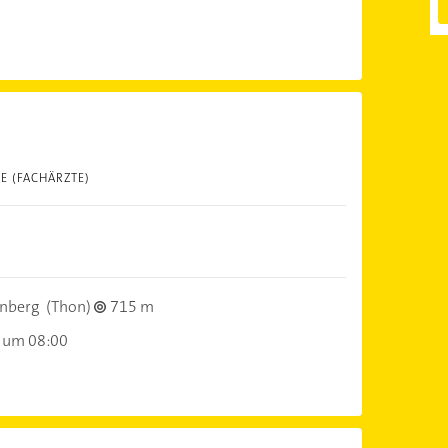
E (FACHÄRZTE)
nberg
(Thon)
715 m
 um 08:00