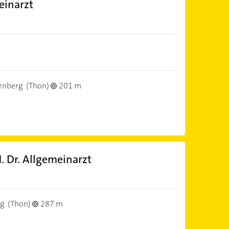
einarzt
)
rnberg
(Thon)
201 m
 Dr. Allgemeinarzt
)
g
(Thon)
287 m