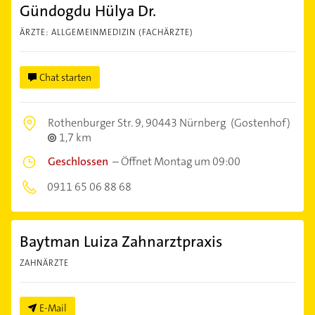
Gündogdu Hülya Dr.
ÄRZTE: ALLGEMEINMEDIZIN (FACHÄRZTE)
Chat starten
Rothenburger Str. 9,
90443 Nürnberg
(Gostenhof)
1,7 km
Geschlossen
–
Öffnet Montag um 09:00
0911 65 06 88 68
Baytman Luiza Zahnarztpraxis
ZAHNÄRZTE
E-Mail