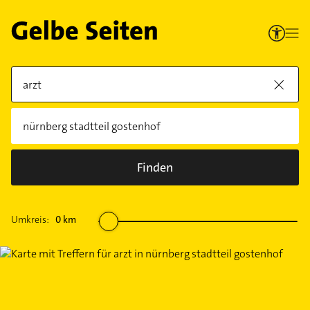
Finden
Umkreis:
0
km