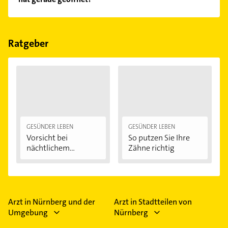
Empfehlungen. Die Suchergebnisse können Sie sich
einfach nach
Bewertungen
sortiert anzeigen lassen.
Im Anbieter-Bereich finden Sie alle
Öffnungszeiten
.
Bitte beachten Sie, dass diese an Sonn- und
Feiertagen abweichen können.
Ratgeber
GESÜNDER LEBEN
GESÜNDER LEBEN
Vorsicht bei
So putzen Sie Ihre
nächtlichem
Zähne richtig
Zähneknirschen:...
Arzt in Nürnberg und der
Arzt in Stadtteilen von
Umgebung
Nürnberg