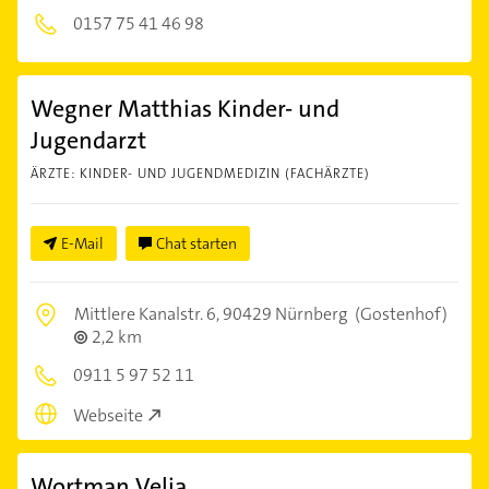
0157 75 41 46 98
Wegner Matthias Kinder- und
Jugendarzt
ÄRZTE: KINDER- UND JUGENDMEDIZIN (FACHÄRZTE)
E-Mail
Chat starten
Mittlere Kanalstr. 6,
90429 Nürnberg
(Gostenhof)
2,2 km
0911 5 97 52 11
Webseite
Wortman Velia