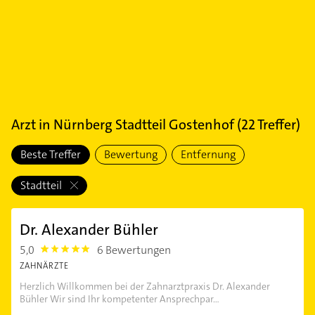
Arzt
in
Nürnberg Stadtteil Gostenhof
(
22
Treffer)
Beste Treffer
Bewertung
Entfernung
Stadtteil
Dr. Alexander Bühler
5,0
6 Bewertungen
5.0
ZAHNÄRZTE
Herzlich Willkommen bei der Zahnarztpraxis Dr. Alexander
Bühler Wir sind Ihr kompetenter Ansprechpar...